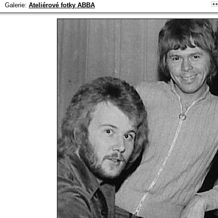
Galerie:
Ateliérové fotky ABBA