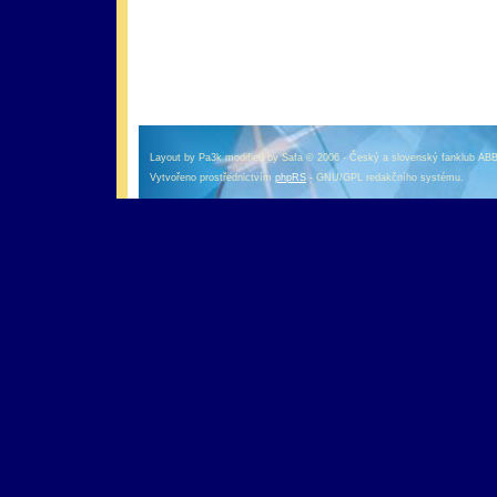
оформление кредитной карты онлайн альфа банк
альфа банк кредит наличными
Layout by Pa3k modified by Safa © 2006 - Český a slovenský fanklub AB
Vytvořeno prostřednictvím
phpRS
- GNU/GPL redakčního systému.