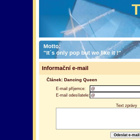
Motto:
"It´s only pop but we like it !"
Informační e-mail
Článek: Dancing Queen
E-mail příjemce:
E-mail odesílatele:
Text zprávy