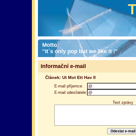
Motto:
"It´s only pop but we like it !"
Informační e-mail
Článek: Ut Mot Ett Hav II
E-mail příjemce:
E-mail odesílatele:
Text zprávy