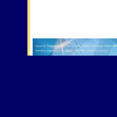
оформление кредитной карты онлайн альфа банк
альфа банк кредит наличными
Layout by Pa3k modified by Safa © 2006 - Český a slovenský fanklub AB
Vytvořeno prostřednictvím
phpRS
- GNU/GPL redakčního systému.