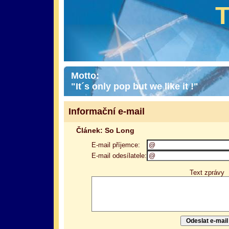
Motto:
"It´s only pop but we like it !"
Informační e-mail
Článek: So Long
E-mail příjemce:
E-mail odesílatele:
Text zprávy