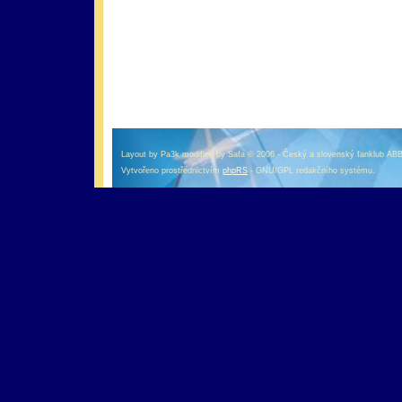
оформление кредитной карты онлайн альфа банк
альфа банк кредит наличными
Layout by Pa3k modified by Safa © 2006 - Český a slovenský fanklub AB
Vytvořeno prostřednictvím
phpRS
- GNU/GPL redakčního systému.