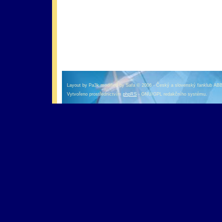
оформление кредитной карты онлайн альфа банк
альфа банк кредит наличными
Layout by Pa3k modified by Safa © 2006 - Český a slovenský fanklub AB
Vytvořeno prostřednictvím
phpRS
- GNU/GPL redakčního systému.