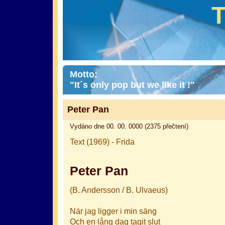
Motto:
"It´s only pop but we like it !"
Peter Pan
Vydáno dne 00. 00. 0000 (2375 přečtení)
Text (1969) - Frida
Peter Pan
(B. Andersson / B. Ulvaeus)
När jag ligger i min säng
Och en lång dag tagit slut