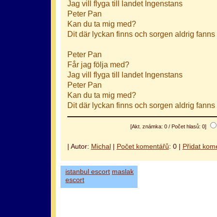
Jag vill flyga till landet Ingenstans
Peter Pan
Kan du ta mig med?
Dit där lyckan finns och sorgen aldrig fanns
Peter Pan
Får jag följa med?
Jag vill flyga till landet Ingenstans
Peter Pan
Kan du ta mig med?
Dit där lyckan finns och sorgen aldrig fanns
[Akt. známka: 0 / Počet hlasů: 0]
| Autor:
Michal
|
Počet komentářů
: 0 |
Přidat kom
istanbul escort
maslak
escort