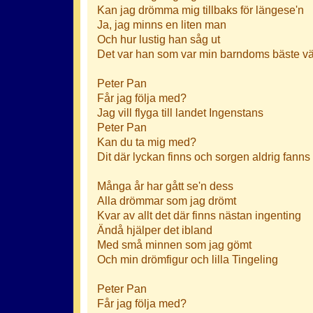
Kan jag drömma mig tillbaks för längese'n
Ja, jag minns en liten man
Och hur lustig han såg ut
Det var han som var min barndoms bäste v
Peter Pan
Får jag följa med?
Jag vill flyga till landet Ingenstans
Peter Pan
Kan du ta mig med?
Dit där lyckan finns och sorgen aldrig fanns
Många år har gått se'n dess
Alla drömmar som jag drömt
Kvar av allt det där finns nästan ingenting
Ändå hjälper det ibland
Med små minnen som jag gömt
Och min drömfigur och lilla Tingeling
Peter Pan
Får jag följa med?