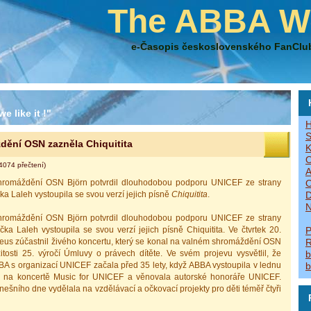
The ABBA W
e-Časopis československého FanClu
e like it !"
H
S
ění OSN zazněla Chiquitita
K
O
4074 přečtení)
A
hromáždění OSN Björn potvrdil dlouhodobou podporu UNICEF ze strany
O
a Laleh vystoupila se svou verzí jejich písně
Chiquitita
.
D
N
hromáždění OSN Björn potvrdil dlouhodobou podporu UNICEF ze strany
a Laleh vystoupila se svou verzí jejich písně Chiquitita. Ve čtvrtek 20.
P
aeus zúčastnil živého koncertu, který se konal na valném shromáždění OSN
R
itosti 25. výročí Úmluvy o právech dítěte. Ve svém projevu vysvětlil, že
b
A s organizací UNICEF začala před 35 lety, když ABBA vystoupila v lednu
b
ta na koncertě Music for UNICEF a věnovala autorské honoráře UNICEF.
dnešního dne vydělala na vzdělávací a očkovací projekty pro děti téměř čtyři