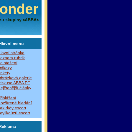
onder
bu skupiny ♠ABBA♠
Hlavní menu
lavní stránka
eznam rubrik
e stažení
dkazy
nkety
brázková galerie
iskuse ABBA FC
ejčtenější články
řihlášení
ozšírené hledání
akırköy escort
eylikdüzü escort
Reklama