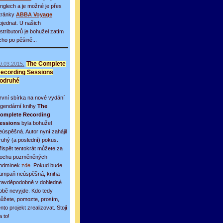
inglech a je možné je přes
tránky
ABBA Voyage
bjednat. U našich
istributorů je bohužel zatím
icho po pěšině...
9.03.2015:
The Complete
ecording Sessions
odruhé
rvní sbírka na nové vydání
egendární knihy
The
omplete Recording
essions
byla bohužel
eúspěšná. Autor nyní zahájil
ruhý (a poslední) pokus.
řispět tentokrát můžete za
rochu pozměněných
odmínek
zde
. Pokud bude
ampaň neúspěšná, kniha
ravděpodobně v dohledné
obě nevyjde. Kdo tedy
ůžete, pomozte, prosím,
ento projekt zrealizovat. Stojí
a to!