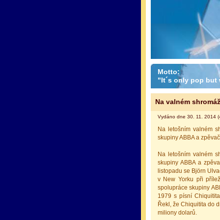
Motto:
"It´s only pop but w
Na valném shromážd
Vydáno dne 30. 11. 2014 (
Na letošním valném s
skupiny ABBA a zpěvačk
Na letošním valném s
skupiny ABBA a zpěvačk
listopadu se Björn Ulv
v New Yorku při přílež
spolupráce skupiny ABB
1979 s písní Chiquiti
Řekl, že Chiquitita do 
miliony dolarů.