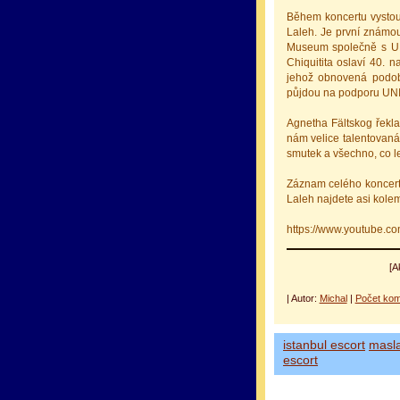
Během koncertu vystou
Laleh. Je první známou
Museum společně s UN
Chiquitita oslaví 40. 
jehož obnovená podoba
půjdou na podporu UN
Agnetha Fältskog řekla
nám velice talentovaná 
smutek a všechno, co le
Záznam celého koncert
Laleh najdete asi kolem
https://www.youtube.
[A
| Autor:
Michal
|
Počet kom
istanbul escort
masl
escort