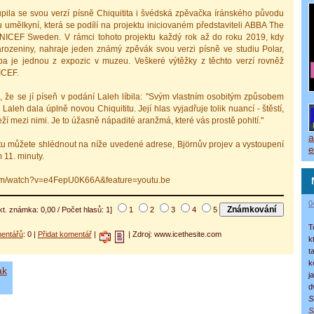
pila se svou verzí písně Chiquitita i švédská zpěvačka íránského původu
 umělkyní, která se podílí na projektu iniciovaném představiteli ABBA The
ICEF Sweden. V rámci tohoto projektu každý rok až do roku 2019, kdy
narozeniny, nahraje jeden známý zpěvák svou verzi písně ve studiu Polar,
 je jednou z expozic v muzeu. Veškeré výtěžky z těchto verzí rovněž
ICEF.
, že se jí píseň v podání Laleh líbila: "Svým vlastním osobitým způsobem
Laleh dala úplně novou Chiquititu. Její hlas vyjadřuje tolik nuancí - štěstí,
ží mezi nimi. Je to úžasně nápadité aranžmá, které vás prostě pohltí."
a
u můžete shlédnout na níže uvedené adrese, Björnův projev a vystoupení
e
 11. minuty.
com/watch?v=e4FepU0K66A&feature=youtu.be
0
kt. známka: 0,00 / Počet hlasů: 1]
1
2
3
4
5
T
entářů
: 0 |
Přidat komentář
|
| Zdroj: www.icethesite.com
k
t
k
ak
j
d
S
S