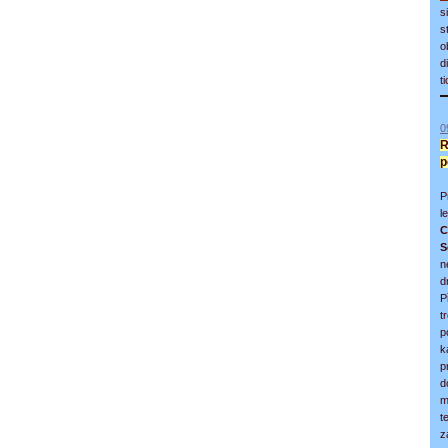
s
s
o
d
t
0
R
p
P
l
C
S
n
d
P
t
p
k
p
d
m
t
z