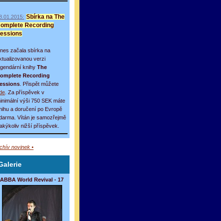
8.01.2015:
Sbírka na The
omplete Recording
essions
nes začala sbírka na
ktualizovanou verzi
egendární knihy
The
omplete Recording
essions
. Přispět můžete
de
. Za příspěvek v
inimální výši 750 SEK máte
nihu a doručení po Evropě
darma. Vítán je samozřejmě
 jakýkoliv nižší příspěvek.
rchív novinek •
Galerie
ABBA World Revival - 17