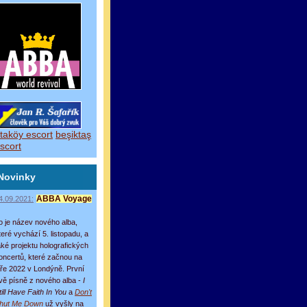
taköy escort
beşiktaş
scort
Novinky
4.09.2021:
ABBA Voyage
o je název nového alba,
teré vychází 5. listopadu, a
aké projektu holografických
oncertů, které začnou na
aře 2022 v Londýně. První
vě písně z nového alba -
I
till Have Faith In You
a
Don't
hut Me Down
už vyšly na