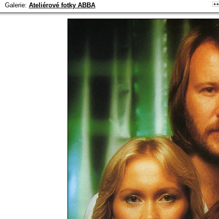
Galerie:
Ateliérové fotky ABBA