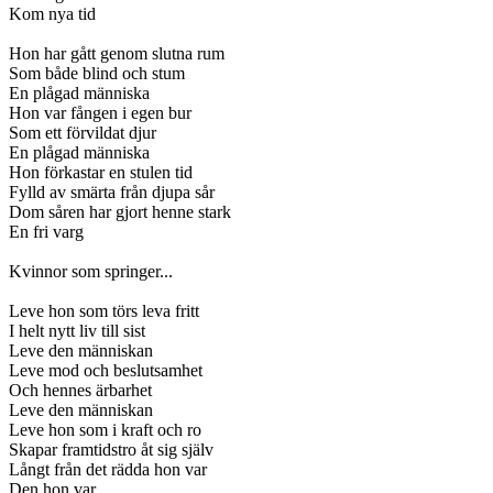
Kom nya tid
Hon har gått genom slutna rum
Som både blind och stum
En plågad människa
Hon var fången i egen bur
Som ett förvildat djur
En plågad människa
Hon förkastar en stulen tid
Fylld av smärta från djupa sår
Dom såren har gjort henne stark
En fri varg
Kvinnor som springer...
Leve hon som törs leva fritt
I helt nytt liv till sist
Leve den människan
Leve mod och beslutsamhet
Och hennes ärbarhet
Leve den människan
Leve hon som i kraft och ro
Skapar framtidstro åt sig själv
Långt från det rädda hon var
Den hon var