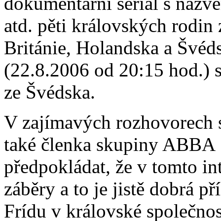
dokumentární seriál s názve
atd. pěti královských rodin
Británie, Holandska a Švéd
(22.8.2006 od 20:15 hod.) s
ze Švédska.
V zajímavých rozhovorech s
také členka skupiny ABB
předpokládat, že v tomto in
záběry a to je jistě dobrá př
Frídu v královské společno