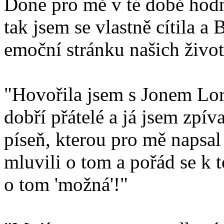
Done pro mě v té době hodn
tak jsem se vlastně cítila a 
emoční stránku našich živo
"Hovořila jsem s Jonem Lor
dobří přátelé a já jsem zpí
píseň, kterou pro mě napsal 
mluvili o tom a pořád se k 
o tom 'možná'!"