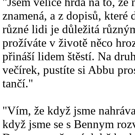
"Jsem velice hrdá na to, že
znamená, a z dopisů, které 
různé lidi je důležitá různ
prožíváte v životě něco hro
přináší lidem štěstí. Na dr
večírek, pustíte si Abbu pros
tančí."
"Vím, že když jsme nahrával
když jsme se s Bennym rozv