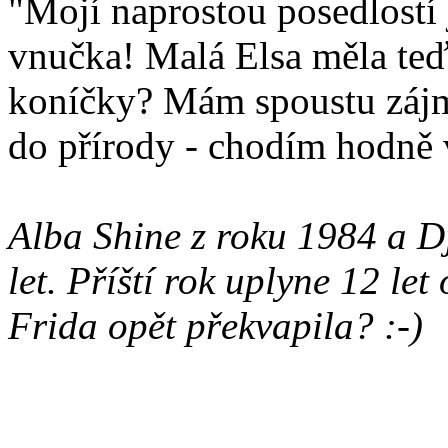
"Mojí naprostou posedlostí 
vnučka! Malá Elsa měla te
koníčky? Mám spoustu zájmů
do přírody - chodím hodně 
Alba Shine z roku 1984 a D
let. Příští rok uplyne 12 le
Frida opět překvapila? :-)