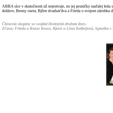
ABBA síce v skutočnosti už ne­jestvuje, no jej pesničky naďalej leti
dolárov, Benny osem, Bjôrn dvadsaťdva a Frieda o svojom zárobku d
Členovia skupiny so svojimi životnými druhmi dnes.
Zľava: Frieda a Ruzzo Reuss, Bjorn a Léna Kallerjová, Agnetha