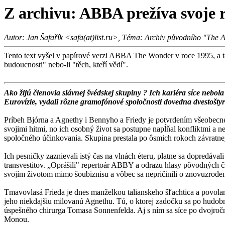
Z archivu: ABBA prežíva svoje 
Autor: Jan Šafařík <safa(at)list.ru>, Téma: Archiv původního "The
Tento text vyšel v papírové verzi ABBA The Wonder v roce 1995, a ta
budoucnosti" nebo-li "těch, kteří vědí".
Ako žijú členovia slávnej švédskej skupiny ? Ich kariéra síce nebo
Eurovízie, vydali rôzne gramofónové spoločnosti dovedna dvestošty
Príbeh Bjórna a Agnethy i Bennyho a Friedy je potvrdením vše­obecne
svojimi hitmi, no ich osobný život sa postupne napĺňal konfliktmi 
spoločného účinkovania. Skupina prestala po ôsmich rokoch závratnej
Ich pesničky zaznievali istý čas na vlnách éteru, platne sa dopredáva
transvestitov. „Opráši­li" repertoár ABBY a odrazu hla­sy pôvodných 
svojím životom mimo šoubiznisu a vôbec sa nepričinili o znovuzro
Tmavovlasá Frieda je dnes man­želkou talianskeho šľachtica a po­vol
jeho niekdajšiu mi­lovanú Agnethu. Tú, o ktorej za­dočku sa po hud
úspešného chirurga Tomasa Sonnenfelda. Aj s ním sa síce po dvojročn
Monou.