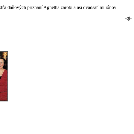
dľa daňových priznaní Ag­netha zarobila asi dvadsať milió­nov
-aj-