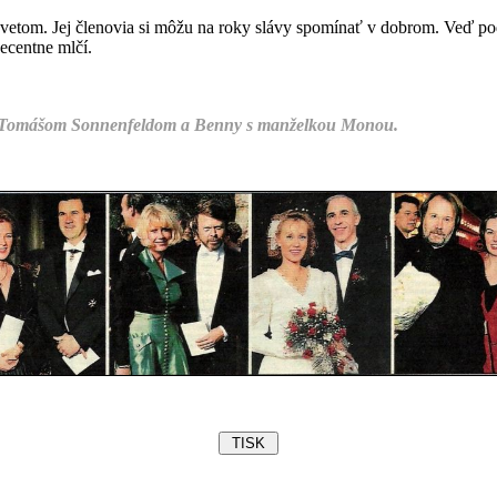
a svetom. Jej členovia si môžu na roky slávy spomínať v dobrom. Veď po
ecentne mlčí.
 s Tomášom Sonnenfeldom a Benny s manželkou Monou.