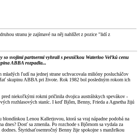
hou stranu je zajímavé na něj nahlížet z pozice "lidí z
ky so svojimi partnermi vyhrali s pesničkou Waterloo Veľkú cenu
kupina ABBA rozpadla...
ch mladých ľudí na jednej strane uchvacovala milióny poslucháčov
držať skupinu ABBA pri živote. Rok 1982 bol po­sledným rokom ich
 pred niekoľkými rok­mi pričinila dvojica austrálskych spevákov -
vých rozhla­sových staníc. I keď Bjôm, Ben­ny, Frieda a Agnetha žijú
u blondínkou Lenou Kallerjovou, ktorá sa vraj nápad­ne podobá na
ha dnes? Dosť sa zmenila. Po rozchode s Bjôrnom sa vydala za
lu do­dnes. Štyridsaťosemročný Benny žije spokojne s manželkou