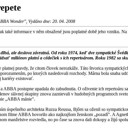
repete
 ABBA Wonder", Vydáno dne: 20. 04. 2008
k také informace v něm obsažené jsou poplatné době jeho vzniku. Na dru
la dlhá, ale doslova závratná. Od roku 1974, keď dve sympatické Švéd
ridsať miliónov platní a cédečiek s ich repertoárom. Roku 1982 sa s
 platnej pravdy, že citom človek nerozkáže. Táto štvorica sympatický
a neporozumením, po ktorých nasledovali rozchody. Márna bola snaha u
 kariéry existovať.
li a ABBA postupne upadala do zabudnutia. O oživenie ich re­pertoáru sa
členov slávnej sku­piny znova zaznievali v hudobných programoch sveto
denie „ABBA mánie".
aním úspešného architekta Ruzza Reussa, Bjôrn sa oženil so sympaticko
obnom filme AB­BA hovorilo ako najkrajšom žen­skom „pozadí". A Agnet
om man­želstve rozviedla, no po čase sa znova dali dokopy a žijú spo