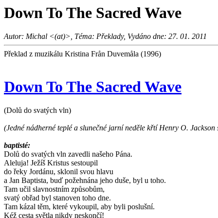
Down To The Sacred Wave
Autor: Michal <(at)>, Téma: Překlady, Vydáno dne: 27. 01. 2011
Překlad z muzikálu Kristina Från Duvemåla (1996)
Down To The Sacred Wave
(Dolů do svatých vln)
(Jedné nádherné teplé a slunečné jarní neděle křtí Henry O. Jackson
baptisté:
Dolů do svatých vln zavedli našeho Pána.
Aleluja! Ježíš Kristus sestoupil
do řeky Jordánu, sklonil svou hlavu
a Jan Baptista, buď požehnána jeho duše, byl u toho.
Tam učil slavnostním způsobům,
svatý obřad byl stanoven toho dne.
Tam kázal těm, které vykoupil, aby byli poslušní.
Kéž cesta světla nikdy neskončí!