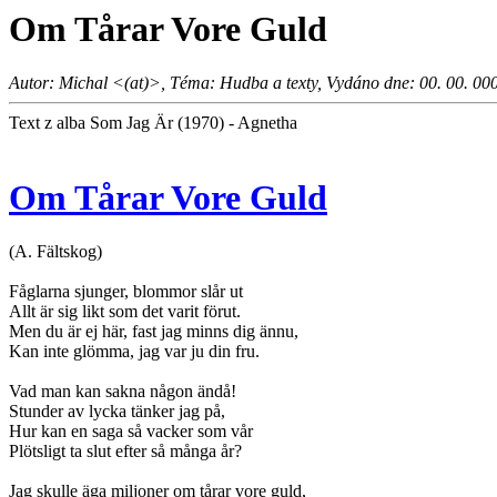
Om Tårar Vore Guld
Autor: Michal <(at)>, Téma: Hudba a texty, Vydáno dne: 00. 00. 00
Text z alba Som Jag Är (1970) - Agnetha
Om Tårar Vore Guld
(A. Fältskog)
Fåglarna sjunger, blommor slår ut
Allt är sig likt som det varit förut.
Men du är ej här, fast jag minns dig ännu,
Kan inte glömma, jag var ju din fru.
Vad man kan sakna någon ändå!
Stunder av lycka tänker jag på,
Hur kan en saga så vacker som vår
Plötsligt ta slut efter så många år?
Jag skulle äga miljoner om tårar vore guld,