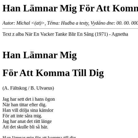
Han Lämnar Mig För Att Komma
Autor: Michal <(at)>, Téma: Hudba a texty, Vydáno dne: 00. 00. 00
Text z alba När En Vacker Tanke Blir En Sång (1971) - Agnetha
Han Lämnar Mig
För Att Komma Till Dig
(A. Fältskog / B. Ulvaeus)
Jag har sett det i hans ögon
När han tittar efter dig.
Han vill dölja sina känslor
För att inte såra mig.
Jag har anat det rätt länge
Att det skulle bli så här.
Han lämnar mig för att komma till dig.