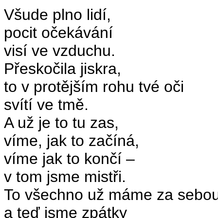
Všude plno lidí,
pocit očekávání
visí ve vzduchu.
Přeskočila jiskra,
to v protějším rohu tvé oči
svítí ve tmě.
A už je to tu zas,
víme, jak to začíná,
víme jak to končí –
v tom jsme mistři.
To všechno už máme za sebo
a teď jsme zpátky