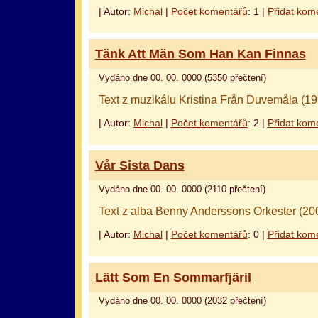
| Autor:
Michal
|
Počet komentářů
: 1 |
Přidat kom
Tänk Att Män Som Han Kan Finnas
Vydáno dne 00. 00. 0000 (5350 přečtení)
Text z muzikálu Kristina Från Duvemåla (19
| Autor:
Michal
|
Počet komentářů
: 2 |
Přidat kom
Vår Sista Dans
Vydáno dne 00. 00. 0000 (2110 přečtení)
Text z alba Benny Anderssons Orkester (20
| Autor:
Michal
|
Počet komentářů
: 0 |
Přidat kom
Lätt Som En Sommarfjäril
Vydáno dne 00. 00. 0000 (2032 přečtení)