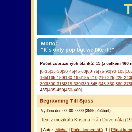
Motto:
"It´s only pop but we like it !"
Počet zobrazených článků: 15 (z celkem 460 
|
0-15
|
15-30
|
30-45
|
45-60
|
60-75
|
75-90
|
90-105
|
10
165
|
165-180
|
180-195
|
195-210
|
210-225
|
225-240
300
|
300-315
|
315-330
|
330-345
|
345-360
|
360-375
435|
435-450
|
450-460
|
Begravning Till Sjöss
Vydáno dne 00. 00. 0000 (3585 přečtení)
Text z muzikálu Kristina Från Duvemåla (19
| Autor:
Michal
|
Počet komentářů
: 1 |
Přidat kom