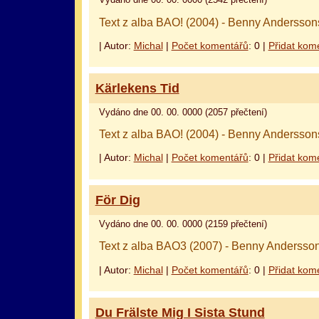
Vydáno dne 00. 00. 0000 (2542 přečtení)
Text z alba BAO! (2004) - Benny Andersson
| Autor:
Michal
|
Počet komentářů
: 0 |
Přidat kom
оформление кредитной карты онлайн альфа банк
альфа банк кредит наличными
Kärlekens Tid
Vydáno dne 00. 00. 0000 (2057 přečtení)
Text z alba BAO! (2004) - Benny Andersson
| Autor:
Michal
|
Počet komentářů
: 0 |
Přidat kom
För Dig
Vydáno dne 00. 00. 0000 (2159 přečtení)
Text z alba BAO3 (2007) - Benny Andersson
| Autor:
Michal
|
Počet komentářů
: 0 |
Přidat kom
Du Frälste Mig I Sista Stund