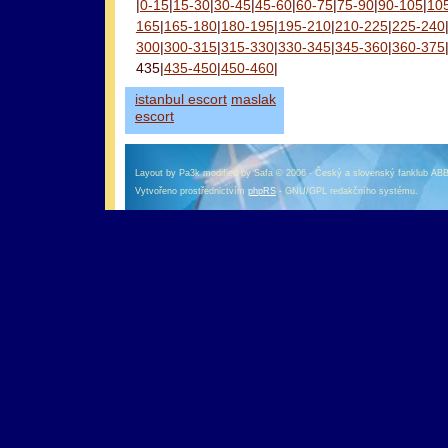
|
0-15
|
15-30
|
30-45
|
45-60
|
60-75
|
75-90
|
90-105
|
10
165
|
165-180
|
180-195
|
195-210
|
210-225
|
225-240
300
|
300-315
|
315-330
|
330-345
|
345-360
|
360-375
435|
435-450
|
450-460
|
istanbul escort
maslak
escort
Layout by Pa3k modified by Safa © 2006 - Český a slovenský fanklub AB
Vytvořeno prostřednictvím
phpRS
- GNU/GPL redakčního systému.