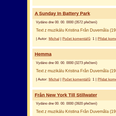
A Sunday In Battery Park
Vydáno dne 00. 00. 0000 (3572 přečtení)
Text z muzikálu Kristina Från Duvemåla (19
| Autor:
Michal
|
Počet komentářů
: 1 |
Přidat kom
Hemma
Vydáno dne 00. 00. 0000 (3273 přečtení)
Text z muzikálu Kristina Från Duvemåla (19
| Autor:
Michal
|
Počet komentářů
: 1 |
Přidat kom
Från New York Till Stillwater
Vydáno dne 00. 00. 0000 (3920 přečtení)
Text z muzikálu Kristina Från Duvemåla (19