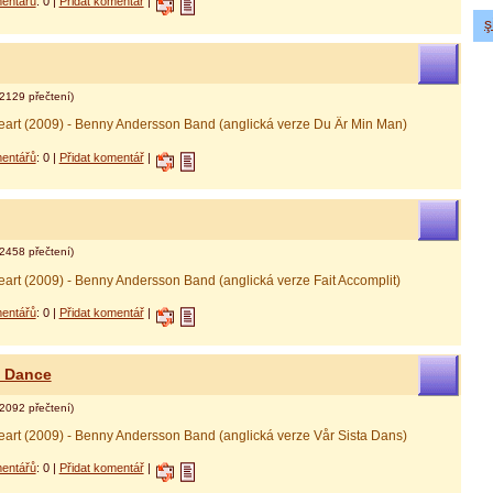
entářů
: 0 |
Přidat komentář
|
ş
 онлайн альфа банк
дит наличными
2129 přečtení)
 Heart (2009) - Benny Andersson Band (anglická verze Du Är Min Man)
entářů
: 0 |
Přidat komentář
|
2458 přečtení)
Heart (2009) - Benny Andersson Band (anglická verze Fait Accomplit)
entářů
: 0 |
Přidat komentář
|
st Dance
2092 přečtení)
Heart (2009) - Benny Andersson Band (anglická verze Vår Sista Dans)
entářů
: 0 |
Přidat komentář
|