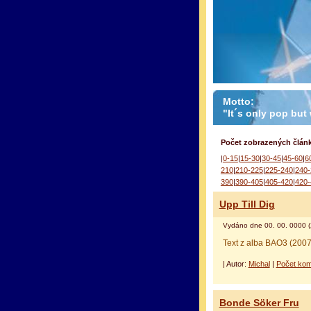
Motto:
"It´s only pop but w
Počet zobrazených článk
|
0-15
|
15-30
|
30-45
|
45-60
|
6
210
|
210-225
|
225-240
|
240-
390
|
390-405
|
405-420
|
420-
Upp Till Dig
Vydáno dne 00. 00. 0000 (
Text z alba BAO3 (2007
| Autor:
Michal
|
Počet kom
Bonde Söker Fru