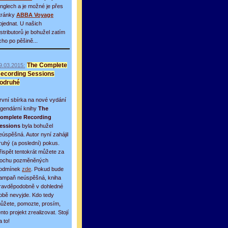
inglech a je možné je přes
tránky
ABBA Voyage
bjednat. U našich
istributorů je bohužel zatím
icho po pěšině...
9.03.2015:
The Complete
ecording Sessions
odruhé
rvní sbírka na nové vydání
egendární knihy
The
omplete Recording
essions
byla bohužel
eúspěšná. Autor nyní zahájil
ruhý (a poslední) pokus.
řispět tentokrát můžete za
rochu pozměněných
odmínek
zde
. Pokud bude
ampaň neúspěšná, kniha
ravděpodobně v dohledné
obě nevyjde. Kdo tedy
ůžete, pomozte, prosím,
ento projekt zrealizovat. Stojí
a to!