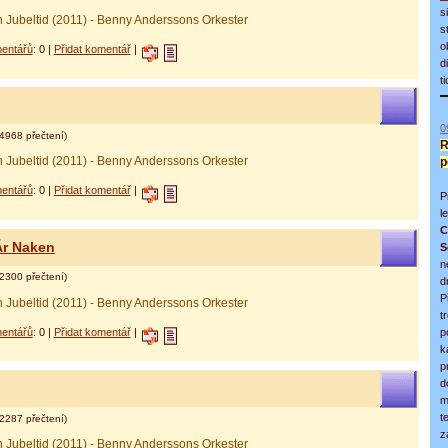
s
h Jubeltid (2011) - Benny Anderssons Orkester
s
o
entářů
: 0 |
Přidat komentář
|
d
t
0
4968 přečtení)
R
h Jubeltid (2011) - Benny Anderssons Orkester
p
entářů
: 0 |
Přidat komentář
|
P
l
C
Är Naken
S
n
2300 přečtení)
d
P
h Jubeltid (2011) - Benny Anderssons Orkester
t
entářů
: 0 |
Přidat komentář
|
p
k
p
d
m
t
2287 přečtení)
z
h Jubeltid (2011) - Benny Anderssons Orkester