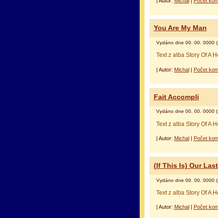
| Autor:
Michal
|
Počet kom
оформление кредитной карты
альфа банк кре
You Are My Man
Vydáno dne 00. 00. 0000 (
Text z alba Story Of A
| Autor:
Michal
|
Počet kom
Fait Accompli
Vydáno dne 00. 00. 0000 (
Text z alba Story Of A 
| Autor:
Michal
|
Počet kom
(If This Is) Our La
Vydáno dne 00. 00. 0000 (
Text z alba Story Of A 
| Autor:
Michal
|
Počet kom