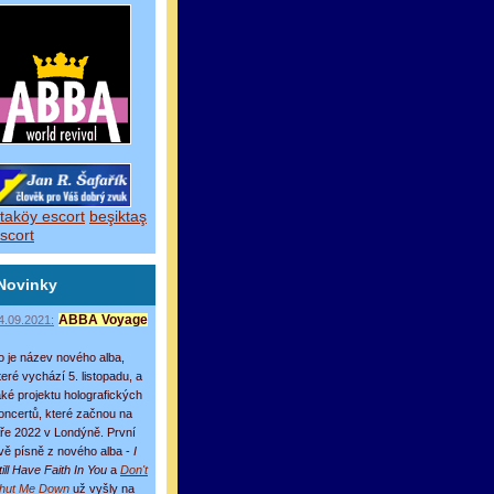
taköy escort
beşiktaş
scort
Novinky
4.09.2021:
ABBA Voyage
o je název nového alba,
teré vychází 5. listopadu, a
aké projektu holografických
oncertů, které začnou na
aře 2022 v Londýně. První
vě písně z nového alba -
I
till Have Faith In You
a
Don't
hut Me Down
už vyšly na