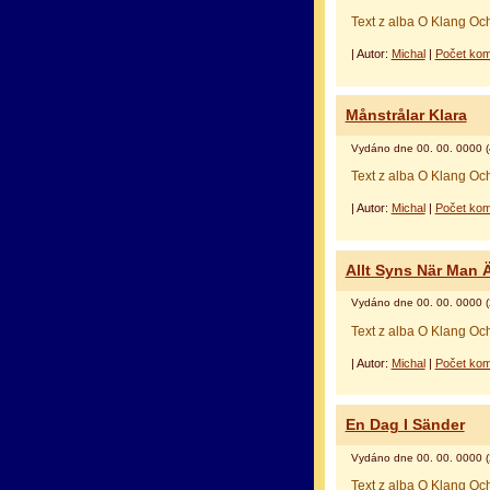
Text z alba O Klang Oc
| Autor:
Michal
|
Počet kom
Månstrålar Klara
Vydáno dne 00. 00. 0000 (
Text z alba O Klang Oc
| Autor:
Michal
|
Počet kom
Allt Syns När Man 
Vydáno dne 00. 00. 0000 (
Text z alba O Klang Oc
| Autor:
Michal
|
Počet kom
En Dag I Sänder
Vydáno dne 00. 00. 0000 (
Text z alba O Klang Oc