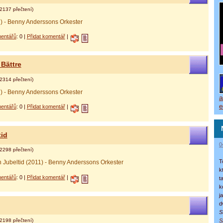
2137 přečtení)
) - Benny Anderssons Orkester
entářů
: 0 |
Přidat komentář
|
Bättre
2314 přečtení)
) - Benny Anderssons Orkester
a
e
entářů
: 0 |
Přidat komentář
|
id
0
2298 přečtení)
T
h Jubeltid (2011) - Benny Anderssons Orkester
k
entářů
: 0 |
Přidat komentář
|
t
k
j
d
S
2198 přečtení)
S