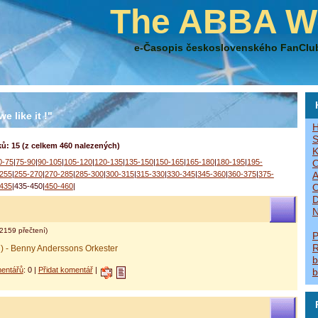
The ABBA W
e-Časopis československého FanClu
e like it !"
H
S
ů: 15 (z celkem 460 nalezených)
K
0-75
|
75-90
|
90-105
|
105-120
|
120-135
|
135-150
|
150-165
|
165-180
|
180-195
|
195-
O
255
|
255-270
|
270-285
|
285-300
|
300-315
|
315-330
|
330-345
|
345-360
|
360-375
|
375-
A
435
|435-450|
450-460
|
O
D
N
2159 přečtení)
P
R
) - Benny Anderssons Orkester
b
entářů
: 0 |
Přidat komentář
|
b