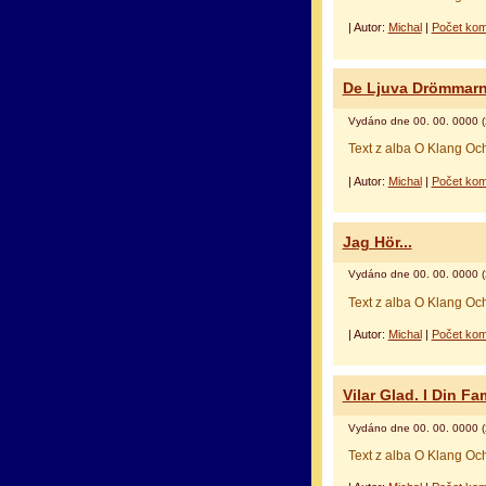
| Autor:
Michal
|
Počet kom
De Ljuva Drömmarn
Vydáno dne 00. 00. 0000 (
Text z alba O Klang Oc
| Autor:
Michal
|
Počet kom
Jag Hör...
Vydáno dne 00. 00. 0000 (
Text z alba O Klang Oc
| Autor:
Michal
|
Počet kom
Vilar Glad. I Din F
Vydáno dne 00. 00. 0000 (
Text z alba O Klang Oc