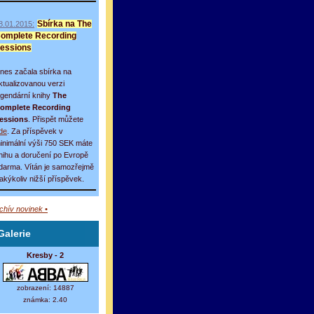
8.01.2015:
Sbírka na The
omplete Recording
essions
nes začala sbírka na
ktualizovanou verzi
egendární knihy
The
omplete Recording
essions
. Přispět můžete
de
. Za příspěvek v
inimální výši 750 SEK máte
nihu a doručení po Evropě
darma. Vítán je samozřejmě
 jakýkoliv nižší příspěvek.
rchív novinek •
Galerie
Kresby - 2
zobrazení: 14887
známka: 2.40