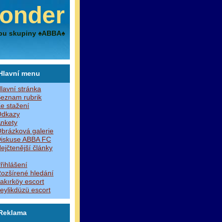
onder
bu skupiny ♠ABBA♠
Hlavní menu
lavní stránka
eznam rubrik
e stažení
dkazy
nkety
brázková galerie
iskuse ABBA FC
ejčtenější články
řihlášení
ozšírené hledání
akırköy escort
eylikdüzü escort
Reklama