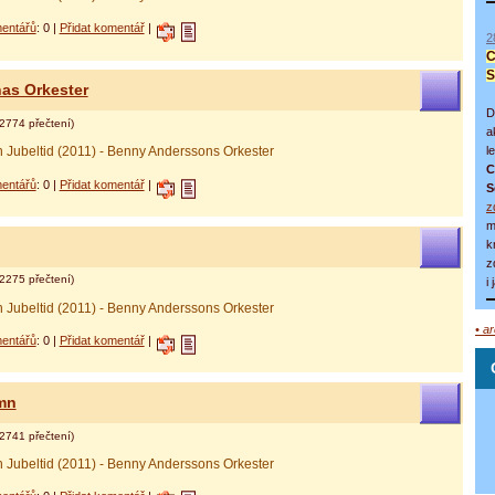
entářů
: 0 |
Přidat komentář
|
2
C
S
as Orkester
D
2774 přečtení)
a
l
h Jubeltid (2011) - Benny Anderssons Orkester
C
entářů
: 0 |
Přidat komentář
|
S
z
m
k
z
2275 přečtení)
i
h Jubeltid (2011) - Benny Anderssons Orkester
• a
entářů
: 0 |
Přidat komentář
|
amn
2741 přečtení)
h Jubeltid (2011) - Benny Anderssons Orkester