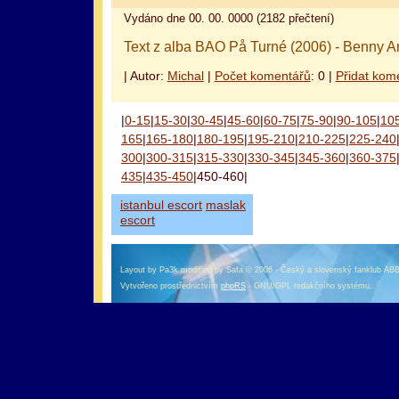
Vydáno dne 00. 00. 0000 (2182 přečtení)
Text z alba BAO På Turné (2006) - Benny A
| Autor:
Michal
|
Počet komentářů
: 0 |
Přidat kom
оформление кредитной карты онлайн альфа банк
альфа банк кредит наличными
|
0-15
|
15-30
|
30-45
|
45-60
|
60-75
|
75-90
|
90-105
|
10
165
|
165-180
|
180-195
|
195-210
|
210-225
|
225-240
300
|
300-315
|
315-330
|
330-345
|
345-360
|
360-375
435
|
435-450
|450-460|
istanbul escort
maslak
escort
Layout by Pa3k modified by Safa © 2006 - Český a slovenský fanklub AB
Vytvořeno prostřednictvím
phpRS
- GNU/GPL redakčního systému.