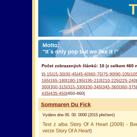
Motto:
"It´s only pop but we like it !"
Počet zobrazených článků: 10 (z celkem 460 
|
0-15
|
15-30
|
30-45
|
45-60
|
60-75
|
75-90
|
90-105
|
10
165
|
165-180
|
180-195
|
195-210
|
210-225
|
225-240
300
|
300-315
|
315-330
|
330-345
|
345-360
|
360-375
435
|
435-450
|450-460|
Sommaren Du Fick
Vydáno dne 00. 00. 0000 (2015 přečtení)
Text z alba Story Of A Heart (2009) - 
verze Story Of A Heart)