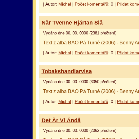
| Autor:
Michal
|
Počet komentářů
: 0 |
Přidat kom
När Tvenne Hjärtan Slå
Vydáno dne 00. 00. 0000 (2381 přečtení)
Text z alba BAO På Turné (2006) - Benny A
| Autor:
Michal
|
Počet komentářů
: 0 |
Přidat kom
Tobakshandlarvisa
Vydáno dne 00. 00. 0000 (3050 přečtení)
Text z alba BAO På Turné (2006) - Benny A
| Autor:
Michal
|
Počet komentářů
: 0 |
Přidat kom
Det Är Vi Ändå
Vydáno dne 00. 00. 0000 (2062 přečtení)