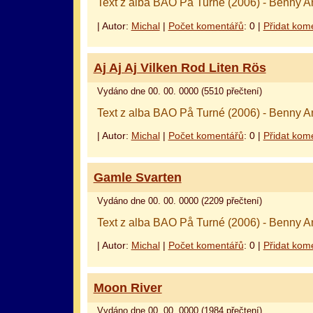
Text z alba BAO På Turné (2006) - Benny A
| Autor:
Michal
|
Počet komentářů
: 0 |
Přidat kom
Aj Aj Aj Vilken Rod Liten Rös
Vydáno dne 00. 00. 0000 (5510 přečtení)
Text z alba BAO På Turné (2006) - Benny A
| Autor:
Michal
|
Počet komentářů
: 0 |
Přidat kom
Gamle Svarten
Vydáno dne 00. 00. 0000 (2209 přečtení)
Text z alba BAO På Turné (2006) - Benny A
| Autor:
Michal
|
Počet komentářů
: 0 |
Přidat kom
Moon River
Vydáno dne 00. 00. 0000 (1984 přečtení)