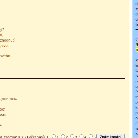
s
s
o
d
t
ný?
l,
0
zhodnutí,
R
jevo.
p
ového -
P
l
C
S
n
d
P
t
(30.01.2006)
p
k
006)
p
006)
d
m
6)
t
z
kt. známka: 0,00 / Počet hlasů: 1]
1
2
3
4
5