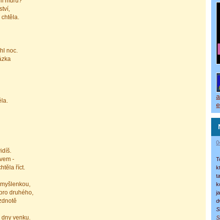
ní můru?
tví,
 chtěla.
hl noc.
ázka
a
la.
e
0
idíš.
ovem -
T
těla říct.
k
t
 myšlenkou,
k
 pro druhého,
j
zdnotě
d
S
 dny venku.
S