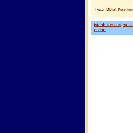
| Autor:
Michal
|
Počet kom
istanbul escort
masl
escort