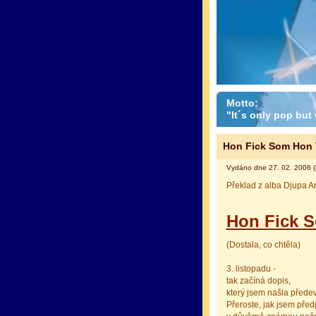
Motto:
"It´s only pop but w
Hon Fick Som Hon V
Vydáno dne 27. 02. 2006 (
Překlad z alba Djupa A
Hon Fick S
(Dostala, co chtěla)
3. listopadu -
tak začíná dopis,
který jsem našla přede
Přeroste, jak jsem před