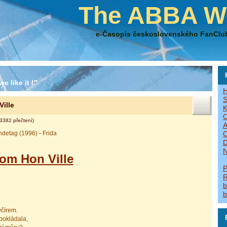
The ABBA W
e-Časopis československého FanClu
e like it !"
H
S
ille
K
O
3382 přečtení)
A
ndetag (1996) - Frida
O
D
N
om Hon Ville
P
R
b
b
včírem.
pokládala,