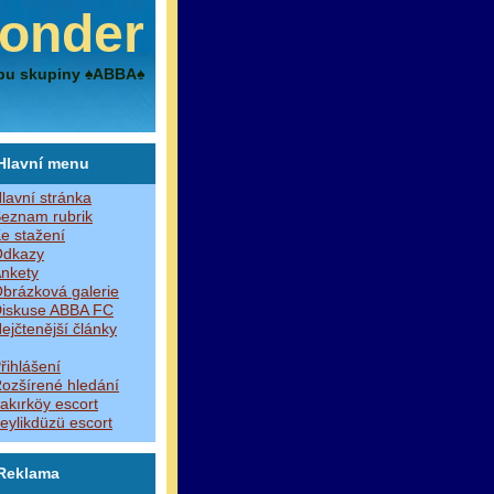
onder
bu skupiny ♠ABBA♠
Hlavní menu
lavní stránka
eznam rubrik
e stažení
dkazy
nkety
brázková galerie
iskuse ABBA FC
ejčtenější články
řihlášení
ozšírené hledání
akırköy escort
eylikdüzü escort
Reklama