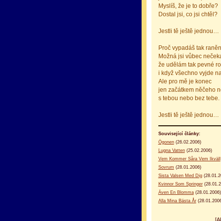
Myslíš, že je to dobře?
Dostal jsi, co jsi chtěl?
Jestli tě ještě jednou…
Proč vypadáš tak raně
Možná jsi vůbec nečeka
že udělám tak pevné ro
i když všechno vyjde na
Ale pro mě je konec
jen začátkem něčeho n
s tebou nebo bez tebe.
Jestli tě ještě jednou…
Související články:
Ögonen
(26.02.2006)
Lugna Vatten
(25.02.2006)
Vem Kommer Såra Vem Ikväll
Sovrum
(28.01.2006)
Sista Valsen Med Dig
(28.01.2
Kvinnor Som Springer
(28.01.2
Även En Blomma
(28.01.2006)
Alla Mina Bästa År
(28.01.200
[A