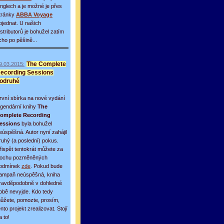
inglech a je možné je přes
tránky
ABBA Voyage
bjednat. U našich
istributorů je bohužel zatím
icho po pěšině...
9.03.2015:
The Complete
ecording Sessions
odruhé
rvní sbírka na nové vydání
egendární knihy
The
omplete Recording
essions
byla bohužel
eúspěšná. Autor nyní zahájil
ruhý (a poslední) pokus.
řispět tentokrát můžete za
rochu pozměněných
odmínek
zde
. Pokud bude
ampaň neúspěšná, kniha
ravděpodobně v dohledné
obě nevyjde. Kdo tedy
ůžete, pomozte, prosím,
ento projekt zrealizovat. Stojí
a to!