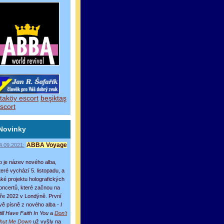
taköy escort
beşiktaş
scort
Novinky
4.09.2021:
ABBA Voyage
o je název nového alba,
teré vychází 5. listopadu, a
aké projektu holografických
oncertů, které začnou na
aře 2022 v Londýně. První
vě písně z nového alba -
I
till Have Faith In You
a
Don't
hut Me Down
už vyšly na