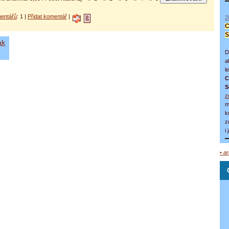
entářů
: 1 |
Přidat komentář
|
2
C
S
ak
D
a
l
C
S
z
m
k
z
i
• a