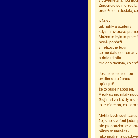
v důvěrně známou noč
Zmocňuje se mě zoufals
protože ona dostala, co
Říjen -
tak náhlý a studený,
když mráz právě přemo
Možná to byla ta proch
podél pobřeží
v nelítostné bouři,
co mě dalo dohromady
a dalo mi sílu.
Ale ona dostala, co chtě
Jestli tě ještě jednou
uvidím s tou ženou,
ujišťuji tě,
že to bude naposled.
A pak už mě nikdy neuv
Stojím si za každým sl
to je všechno, co jsem ch
Mohla bych souhlasit s
že jsme stvořeni jeden
ale probouzím se v prá
někdy studené tak,
jako modré listopadové