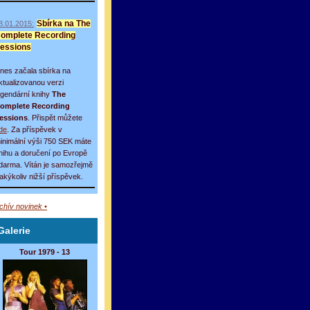
8.01.2015:
Sbírka na The
omplete Recording
essions
nes začala sbírka na
ktualizovanou verzi
egendární knihy
The
omplete Recording
essions
. Přispět můžete
de
. Za příspěvek v
inimální výši 750 SEK máte
nihu a doručení po Evropě
darma. Vítán je samozřejmě
 jakýkoliv nižší příspěvek.
rchív novinek •
Galerie
Tour 1979 - 13