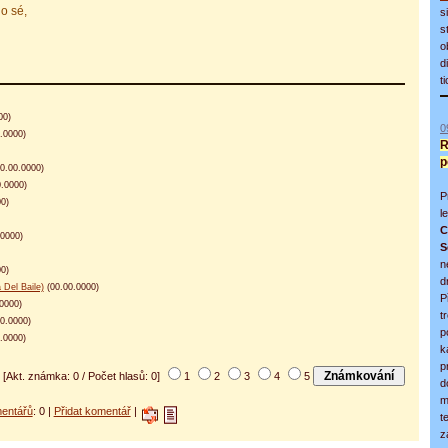
lo sé,
s
s
o
d
t
00)
0
.0000)
R
p
0.00.0000)
.0000)
P
0)
l
C
0000)
S
n
0)
d
Del Baile)
(00.00.0000)
P
0000)
t
0.0000)
p
.0000)
k
p
[Akt. známka: 0 / Počet hlasů: 0]
1
2
3
4
5
d
m
entářů
: 0 |
Přidat komentář
|
t
z