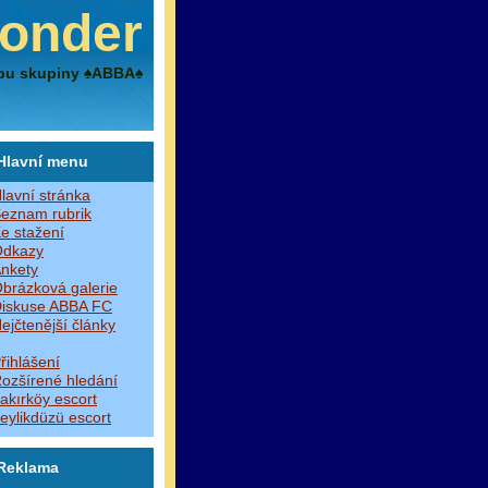
onder
bu skupiny ♠ABBA♠
Hlavní menu
lavní stránka
eznam rubrik
e stažení
dkazy
nkety
brázková galerie
iskuse ABBA FC
ejčtenější články
řihlášení
ozšírené hledání
akırköy escort
eylikdüzü escort
Reklama