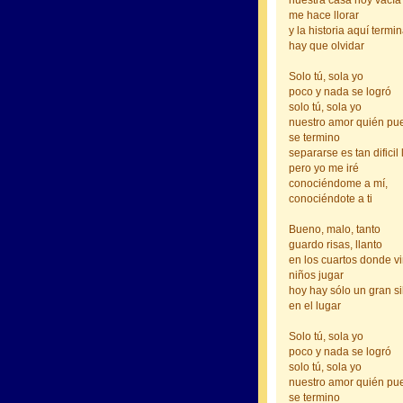
nuestra casa hoy vacía
me hace llorar
y la historia aquí termi
hay que olvidar
Solo tú, sola yo
poco y nada se logró
solo tú, sola yo
nuestro amor quién pu
se termino
separarse es tan dificil 
pero yo me iré
conociéndome a mí,
conociéndote a ti
Bueno, malo, tanto
guardo risas, llanto
en los cuartos donde v
niños jugar
hoy hay sólo un gran si
en el lugar
Solo tú, sola yo
poco y nada se logró
solo tú, sola yo
nuestro amor quién pu
se termino