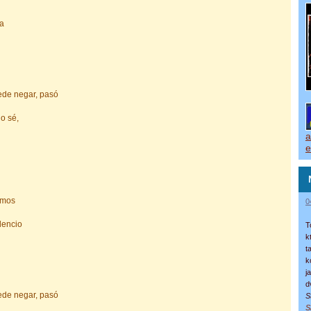
na
ede negar, pasó
lo sé,
a
e
imos
0
lencio
T
k
t
k
j
d
ede negar, pasó
S
S