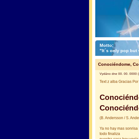
Motto:
"It´s only pop but w
Conociéndome, Co
Vydáno dne 00. 00. 0000 (
Text z alba Gracias Po
Conociénd
Conociénd
(B. Andersson / S. Ande
Ya no hay mas sonrisa
todo finaliza