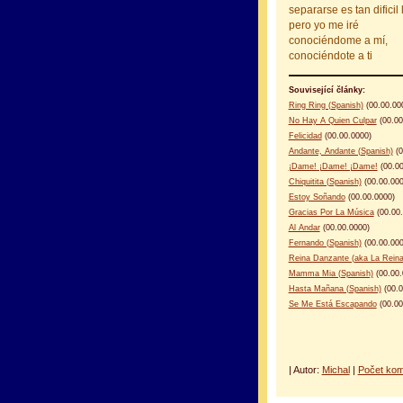
separarse es tan dificil 
pero yo me iré
conociéndome a mí,
conociéndote a ti
Související články:
Ring Ring (Spanish)
(00.00.00
No Hay A Quien Culpar
(00.00
Felicidad
(00.00.0000)
Andante, Andante (Spanish)
(0
¡Dame! ¡Dame! ¡Dame!
(00.00
Chiquitita (Spanish)
(00.00.000
Estoy Soñando
(00.00.0000)
Gracias Por La Música
(00.00.
Al Andar
(00.00.0000)
Fernando (Spanish)
(00.00.000
Reina Danzante (aka La Reina 
Mamma Mia (Spanish)
(00.00.
Hasta Mañana (Spanish)
(00.0
Se Me Está Escapando
(00.00
| Autor:
Michal
|
Počet kom