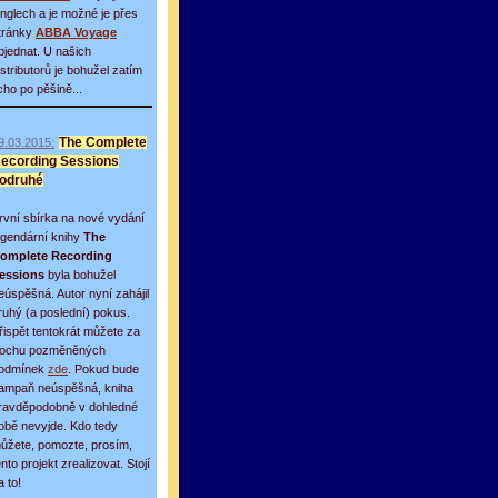
inglech a je možné je přes
tránky
ABBA Voyage
bjednat. U našich
istributorů je bohužel zatím
icho po pěšině...
9.03.2015:
The Complete
ecording Sessions
odruhé
rvní sbírka na nové vydání
egendární knihy
The
omplete Recording
essions
byla bohužel
eúspěšná. Autor nyní zahájil
ruhý (a poslední) pokus.
řispět tentokrát můžete za
rochu pozměněných
odmínek
zde
. Pokud bude
ampaň neúspěšná, kniha
ravděpodobně v dohledné
obě nevyjde. Kdo tedy
ůžete, pomozte, prosím,
ento projekt zrealizovat. Stojí
a to!