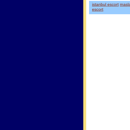
istanbul escort
masl
escort