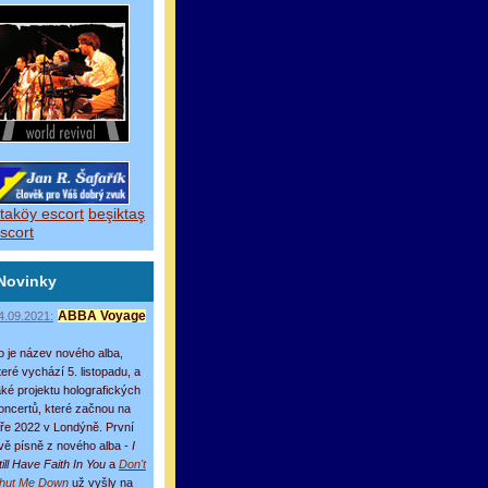
taköy escort
beşiktaş
scort
Novinky
4.09.2021:
ABBA Voyage
o je název nového alba,
teré vychází 5. listopadu, a
aké projektu holografických
oncertů, které začnou na
aře 2022 v Londýně. První
vě písně z nového alba -
I
till Have Faith In You
a
Don't
hut Me Down
už vyšly na