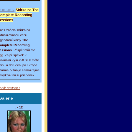
8.01.2015:
Sbírka na The
omplete Recording
essions
nes začala sbírka na
ktualizovanou verzi
egendární knihy
The
omplete Recording
essions
. Přispět můžete
de
. Za příspěvek v
inimální výši 750 SEK máte
nihu a doručení po Evropě
darma. Vítán je samozřejmě
 jakýkoliv nižší příspěvek.
rchív novinek •
Galerie
. - 12