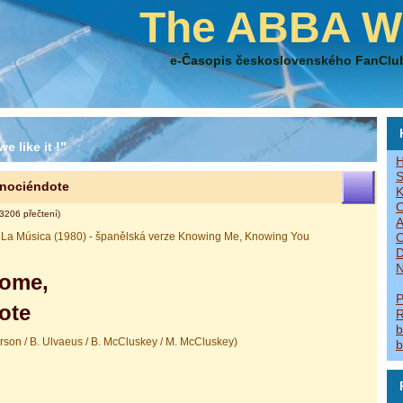
The ABBA W
e-Časopis československého FanClu
e like it !"
H
S
nociéndote
K
O
3206 přečtení)
A
r La Música (1980) - španělská verze Knowing Me, Knowing You
O
D
N
ome,
P
ote
R
b
rson / B. Ulvaeus / B. McCluskey / M. McCluskey)
b