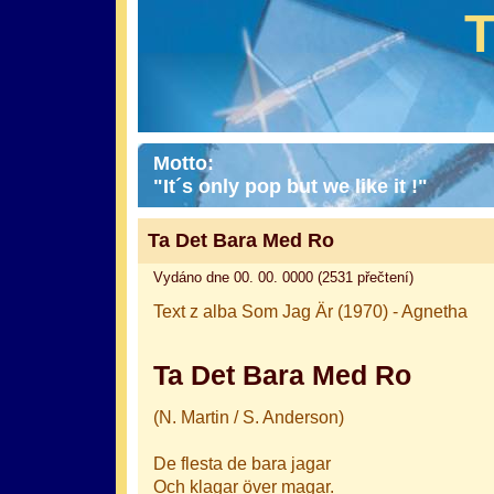
Motto:
"It´s only pop but we like it !"
Ta Det Bara Med Ro
Vydáno dne 00. 00. 0000 (2531 přečtení)
Text z alba Som Jag Är (1970) - Agnetha
Ta Det Bara Med Ro
(N. Martin / S. Anderson)
De flesta de bara jagar
Och klagar över magar.