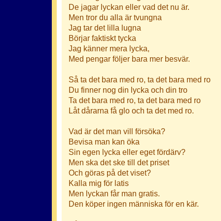
De jagar lyckan eller vad det nu är.
Men tror du alla är tvungna
Jag tar det lilla lugna
Börjar faktiskt tycka
Jag känner mera lycka,
Med pengar följer bara mer besvär.
Så ta det bara med ro, ta det bara med ro
Du finner nog din lycka och din tro
Ta det bara med ro, ta det bara med ro
Låt dårarna få glo och ta det med ro.
Vad är det man vill försöka?
Bevisa man kan öka
Sin egen lycka eller eget fördärv?
Men ska det ske till det priset
Och göras på det viset?
Kalla mig för latis
Men lyckan får man gratis.
Den köper ingen människa för en kär.