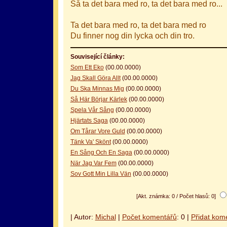
Så ta det bara med ro, ta det bara med ro...
Ta det bara med ro, ta det bara med ro
Du finner nog din lycka och din tro.
Související články:
Som Ett Eko
(00.00.0000)
Jag Skall Göra Allt
(00.00.0000)
Du Ska Minnas Mig
(00.00.0000)
Så Här Börjar Kärlek
(00.00.0000)
Spela Vår Sång
(00.00.0000)
Hjärtats Saga
(00.00.0000)
Om Tårar Vore Guld
(00.00.0000)
Tänk Va' Skönt
(00.00.0000)
En Sång Och En Saga
(00.00.0000)
När Jag Var Fem
(00.00.0000)
Sov Gott Min Lilla Vän
(00.00.0000)
[Akt. známka: 0 / Počet hlasů: 0]
| Autor:
Michal
|
Počet komentářů
: 0 |
Přidat kom