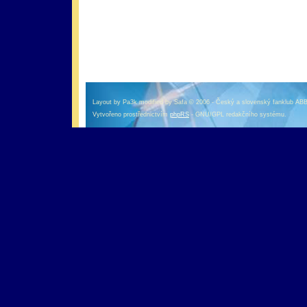
оформление кредитной карты онлайн альфа банк
альфа банк кредит наличными
Layout by Pa3k modified by Safa © 2006 - Český a slovenský fanklub AB
Vytvořeno prostřednictvím
phpRS
- GNU/GPL redakčního systému.