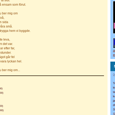
ta slut.
 så ensam som förut.
du ber mig om
två,
in sida
våra små.
t trygga hem vi byggde.
te leva,
m det var.
r efter far,
a
 stunder.
e
ågot går fel
evara lyckan hel.
u ber mig om...
0
T
k
00)
t
00)
k
j
d
00)
S
00)
S