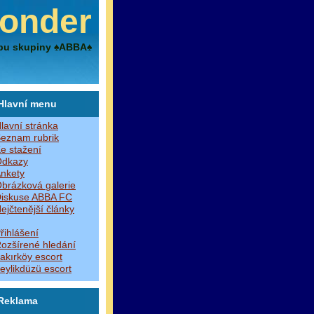
onder
bu skupiny ♠ABBA♠
Hlavní menu
lavní stránka
eznam rubrik
e stažení
dkazy
nkety
brázková galerie
iskuse ABBA FC
ejčtenější články
řihlášení
ozšírené hledání
akırköy escort
eylikdüzü escort
Reklama