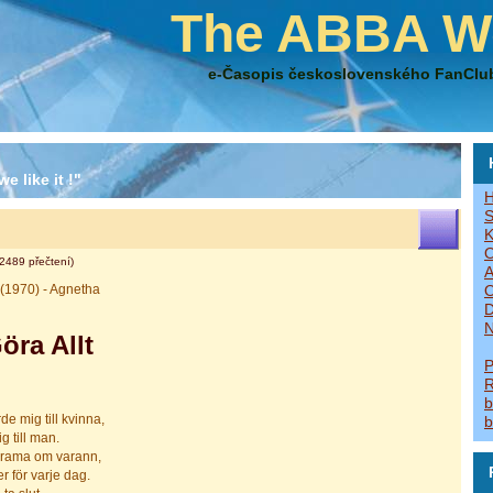
The ABBA W
e-Časopis československého FanClu
e like it !"
H
S
K
O
2489 přečtení)
A
 (1970) - Agnetha
O
D
N
öra Allt
P
R
b
de mig till kvinna,
b
ig till man.
 krama om varann,
r för varje dag.