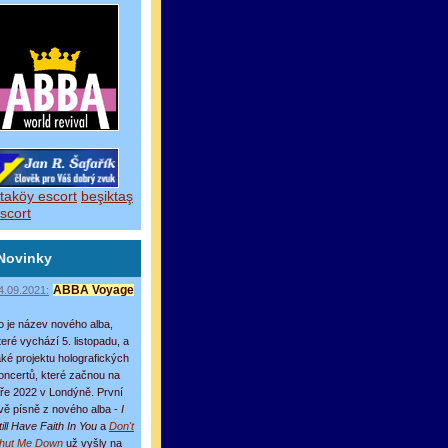
taköy escort
beşiktaş
scort
Novinky
4.09.2021:
ABBA Voyage
o je název nového alba,
teré vychází 5. listopadu, a
aké projektu holografických
oncertů, které začnou na
aře 2022 v Londýně. První
vě písně z nového alba -
I
till Have Faith In You
a
Don't
hut Me Down
už vyšly na