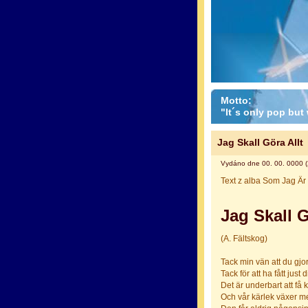
Motto:
"It´s only pop but w
Jag Skall Göra Allt
Vydáno dne 00. 00. 0000 (
Text z alba Som Jag Är
Jag Skall G
(A. Fältskog)
Tack min vän att du gjor
Tack för att ha fått just d
Det är underbart att få
Och vår kärlek växer me