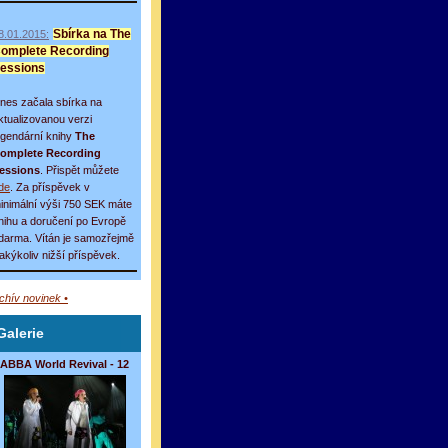
8.01.2015:
Sbírka na The
omplete Recording
essions
nes začala sbírka na
ktualizovanou verzi
egendární knihy
The
omplete Recording
essions
. Přispět můžete
de
. Za příspěvek v
inimální výši 750 SEK máte
nihu a doručení po Evropě
darma. Vítán je samozřejmě
 jakýkoliv nižší příspěvek.
rchív novinek •
Galerie
ABBA World Revival - 12