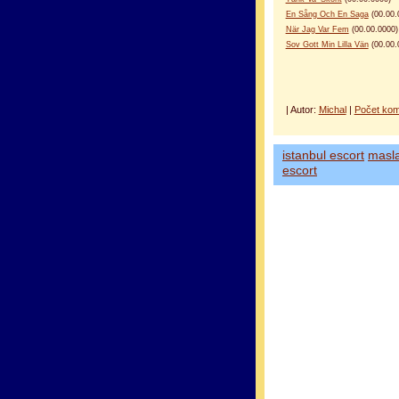
En Sång Och En Saga
(00.00.
När Jag Var Fem
(00.00.0000)
Sov Gott Min Lilla Vän
(00.00.
| Autor:
Michal
|
Počet kom
istanbul escort
masl
escort