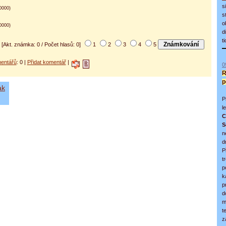
s
0000)
s
o
0000)
d
t
[Akt. známka: 0 / Počet hlasů: 0]
1
2
3
4
5
entářů
: 0 |
Přidat komentář
|
0
R
p
ak
P
l
C
S
n
d
P
t
p
k
p
d
m
t
z