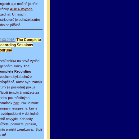
inglech a je možné je přes
tránky
ABBA Voyage
bjednat. U našich
istributorů je bohužel zatím
icho po pěšině...
9.03.2015:
The Complete
ecording Sessions
odruhé
rvní sbírka na nové vydání
egendární knihy
The
omplete Recording
essions
byla bohužel
eúspěšná. Autor nyní zahájil
ruhý (a poslední) pokus.
řispět tentokrát můžete za
rochu pozměněných
odmínek
zde
. Pokud bude
ampaň neúspěšná, kniha
ravděpodobně v dohledné
obě nevyjde. Kdo tedy
ůžete, pomozte, prosím,
ento projekt zrealizovat. Stojí
a to!