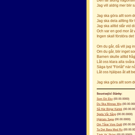
Den får aldrig någonsin 
Jag vill aldrig mer blir
Jag ska göra allt som 
Jag ska dela allting för 
Jag ska alltid står vid d
Och var en god mor åt 
Ingen skall förstöra de
Om du går, då vill jag in
Om du går, blir inget so
Barnen skulle alltid fråga
Låt oss klara alla svåra
Säga tyst "Förlåt" när n
Låt oss hjälpas åt att b
Jag ska göra allt som d
Související články:
Som Ett Eko
(00.00.0000)
Du Ska Minnas Mig
(00.00.00
Så Här Börjar Kärlek
(00.00.00
Spela Vår Sång
(00.00.0000)
Hjärtats Saga
(00.00.0000)
Om Tårar Vore Guld
(00.00.00
Ta Det Bara Med Ro
(00.00.00
Tänk Va' Skönt
(00.00.0000)