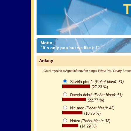
Motto:
"It´s only pop but we like it !"
Ankety
Co si myslíte o Agnetině novém singlu
When You Really Lov
Skvělá píseň!
(Počet hlasů: 61)
(27.23 %)
Docela dobré
(Počet hlasů: 51)
(22.77 %)
Nic moc
(Počet hlasů: 42)
(18.75 %)
Hrůza
(Počet hlasů: 32)
(14.29 %)