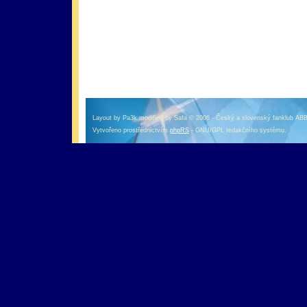
оформление кредитной карты онлайн альфа банк
альфа банк кредит наличными
Layout by Pa3k modified by Safa © 2006 - Český a slovenský fanklub AB
Vytvořeno prostřednictvím
phpRS
- GNU/GPL redakčního systému.