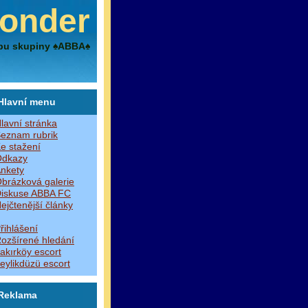
onder
bu skupiny ♠ABBA♠
Hlavní menu
lavní stránka
eznam rubrik
e stažení
dkazy
nkety
brázková galerie
iskuse ABBA FC
ejčtenější články
řihlášení
ozšírené hledání
akırköy escort
eylikdüzü escort
Reklama