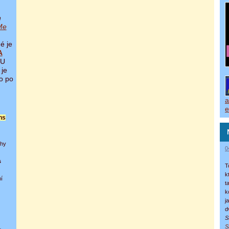
n
Me
é je
A
 U
 je
o po
a
e
ns
ihy
0
s
T
k
í
t
k
j
d
S
S