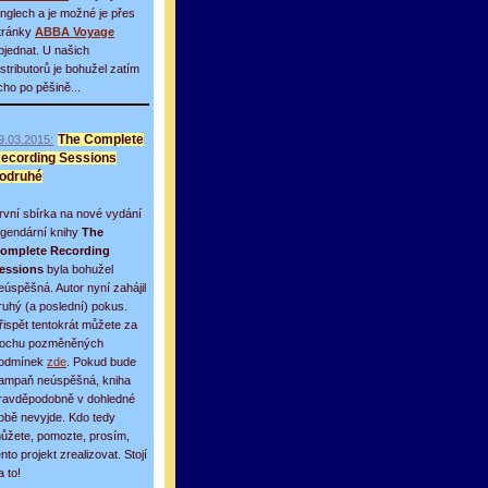
inglech a je možné je přes
tránky
ABBA Voyage
bjednat. U našich
istributorů je bohužel zatím
icho po pěšině...
9.03.2015:
The Complete
ecording Sessions
odruhé
rvní sbírka na nové vydání
egendární knihy
The
omplete Recording
essions
byla bohužel
eúspěšná. Autor nyní zahájil
ruhý (a poslední) pokus.
řispět tentokrát můžete za
rochu pozměněných
odmínek
zde
. Pokud bude
ampaň neúspěšná, kniha
ravděpodobně v dohledné
obě nevyjde. Kdo tedy
ůžete, pomozte, prosím,
ento projekt zrealizovat. Stojí
a to!