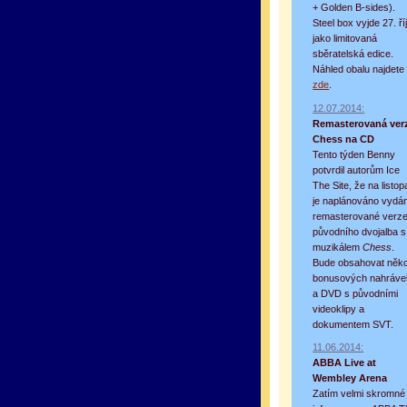
+ Golden B-sides).
Steel box vyjde 27. ří
jako limitovaná
sběratelská edice.
Náhled obalu najdete
zde
.
12.07.2014:
Remasterovaná ver
Chess na CD
Tento týden Benny
potvrdil autorům Ice
The Site, že na listop
je naplánováno vydán
remasterované verz
původního dvojalba s
muzikálem
Chess
.
Bude obsahovat něko
bonusových nahráve
a DVD s původními
videoklipy a
dokumentem SVT.
11.06.2014:
ABBA Live at
Wembley Arena
Zatím velmi skromné