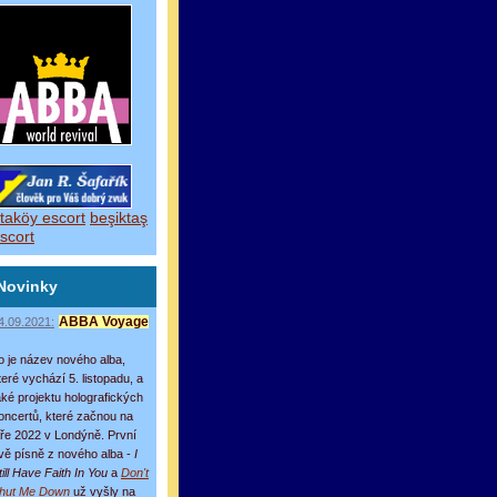
taköy escort
beşiktaş
scort
Novinky
4.09.2021:
ABBA Voyage
o je název nového alba,
teré vychází 5. listopadu, a
aké projektu holografických
oncertů, které začnou na
aře 2022 v Londýně. První
vě písně z nového alba -
I
till Have Faith In You
a
Don't
hut Me Down
už vyšly na