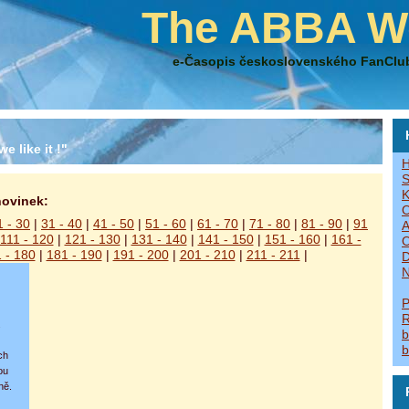
The ABBA W
e-Časopis československého FanClu
e like it !"
H
S
K
novinek:
O
1 - 30
|
31 - 40
|
41 - 50
|
51 - 60
|
61 - 70
|
71 - 80
|
81 - 90
|
91
A
111 - 120
|
121 - 130
|
131 - 140
|
141 - 150
|
151 - 160
|
161 -
O
 - 180
|
181 - 190
|
191 - 200
|
201 - 210
|
211 - 211
|
D
N
P
R
.
b
b
ch
ou
ně.