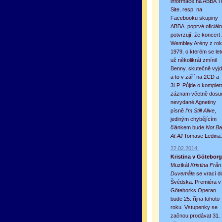
informace na ABBA T
Site, resp. na
Facebooku skupiny
ABBA, poprvé oficiál
potvrzují, že koncert
Wembley Arény z ro
1979, o kterém se le
už několikrát zmínil
Benny, skutečně vyj
a to v září na 2CD a
3LP. Půjde o komplet
záznam včetně dosu
nevydané Agnetiny
písně
I'm Still Alive
,
jediným chybějícím
článkem bude
Not B
At All
Tomase Ledina
22.02.2014:
Kristina v Götebor
Muzikál
Kristina Från
Duvemåla
se vrací d
Švédska. Premiéra v
Göteborks Operan
bude 25. října tohoto
roku. Vstupenky se
začnou prodávat 31.