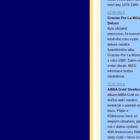
mezi lety 1976-1986.
03.09.2014:
Gracias Por La Mús
Deluxe
Bylo oficiálně
potvrzeno, že konce
оформление кредитной карты
альфа банк кре
letošního roku vyjde
deluxe reedice
španělského alba
Gracias Por La Músi
z roku 1980. Zatím n
znám obsah. Bližší
informace budou
následovat.
21.07.2014:
ABBA Gold Steelb
Album ABBA Gold se
dočká další reedice,
tentokrát v podobě st
boxu. Půjde o
třídiskovou verzi se
stejným obsahem, ja
má v dubnu vydaná
40th Anniversary Edit
(tedy Gold + More Go