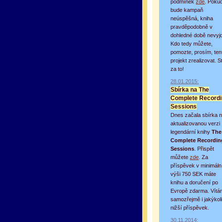
podmínek
zde
. Poku
bude kampaň
neúspěšná, kniha
pravděpodobně v
dohledné době nevyj
Kdo tedy můžete,
pomozte, prosím, ten
projekt zrealizovat. St
za to!
28.01.2015:
Sbírka na The
Complete Record
Sessions
Dnes začala sbírka 
aktualizovanou verzi
legendární knihy
The
Complete Recordin
Sessions
. Přispět
můžete
zde
. Za
příspěvek v minimáln
výši 750 SEK máte
knihu a doručení po
Evropě zdarma. Vítán
samozřejmě i jakýkol
nižší příspěvek.
30.11.2014: