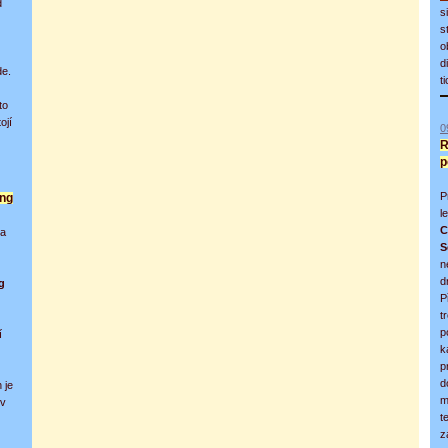
d
s
s
o
d
de.
t
to
ojí
0
R
p
P
ing
l
C
na
S
n
d
g
P
t
p
í
k
p
d
 je
m
iv
t
z