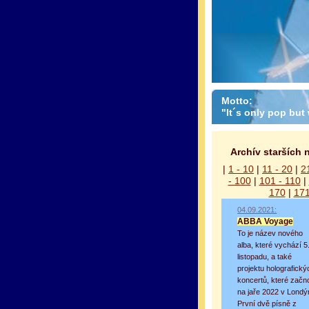
Motto:
"It´s only pop but w
Archív starších 
|
1 - 10
|
11 - 20
|
2
- 100
|
101 - 110
|
170
|
171
04.09.2021:
ABBA Voyage
To je název nového
alba, které vychází 5
listopadu, a také
projektu holografický
koncertů, které začn
na jaře 2022 v Londý
První dvě písně z