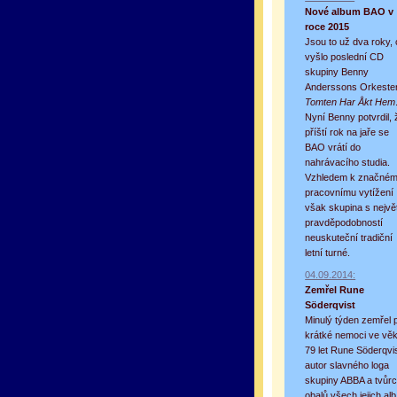
Nové album BAO v
roce 2015
Jsou to už dva roky,
vyšlo poslední CD
skupiny Benny
Anderssons Orkester
Tomten Har Åkt Hem
Nyní Benny potvrdil, 
příští rok na jaře se
BAO vrátí do
nahrávacího studia.
Vzhledem k značné
pracovnímu vytížení
však skupina s nejvě
pravděpodobností
neuskuteční tradiční
letní turné.
04.09.2014:
Zemřel Rune
Söderqvist
Minulý týden zemřel 
krátké nemoci ve vě
79 let Rune Söderqvis
autor slavného loga
skupiny ABBA a tvůr
obalů všech jejich alb