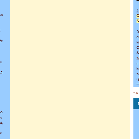
2
 co
C
S
,
D
.
a
že
l
C
S
z
mu
m
k
tší
z
i
• a
po
ku
t,
ce