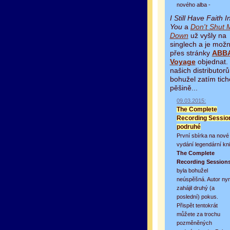
nového alba -
I Still Have Faith I
You
a
Don't Shut 
Down
už vyšly na
singlech a je možn
přes stránky
ABB
Voyage
objednat.
našich distributorů
bohužel zatím tich
pěšině...
09.03.2015:
The Complete
Recording Sessio
podruhé
První sbírka na nové
vydání legendární kn
The Complete
Recording Session
byla bohužel
neúspěšná. Autor nyn
zahájil druhý (a
poslední) pokus.
Přispět tentokrát
můžete za trochu
pozměněných