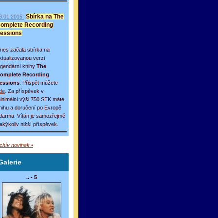
8.01.2015:
Sbírka na The
omplete Recording
essions
nes začala sbírka na
ktualizovanou verzi
egendární knihy
The
omplete Recording
essions
. Přispět můžete
de
. Za příspěvek v
inimální výši 750 SEK máte
nihu a doručení po Evropě
darma. Vítán je samozřejmě
 jakýkoliv nižší příspěvek.
rchív novinek •
Galerie
.. - 5