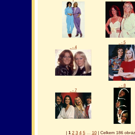
. - 5
. - 4
. - 8
. - 7
|
1
2
3
4
5
…
10
| Celkem 186 obrázk