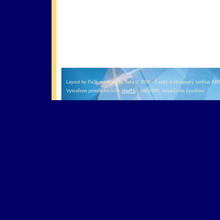
оформление кредитной карты онлайн альфа банк
альфа банк кредит наличными
Layout by Pa3k modified by Safa © 2006 - Český a slovenský fanklub AB
Vytvořeno prostřednictvím
phpRS
- GNU/GPL redakčního systému.