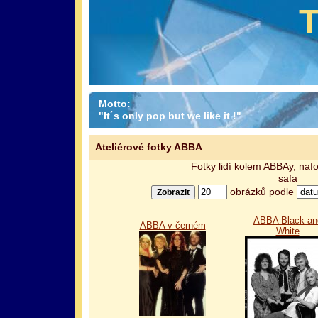
Motto:
"It´s only pop but we like it !"
Ateliérové fotky ABBA
Fotky lidí kolem ABBAy, nafo
safa
obrázků podle
ABBA Black an
ABBA v černém
White