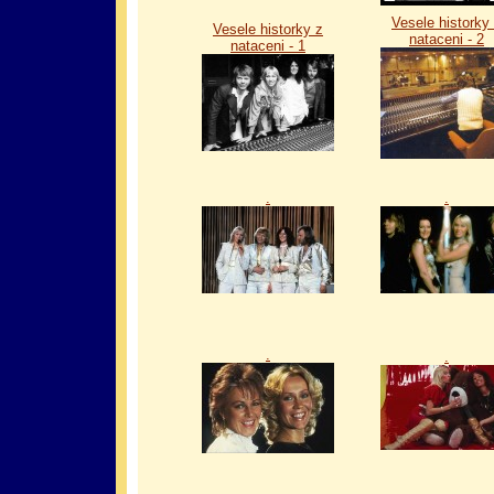
Vesele historky
Vesele historky z
nataceni - 2
nataceni - 1
.
.
.
.
.
.