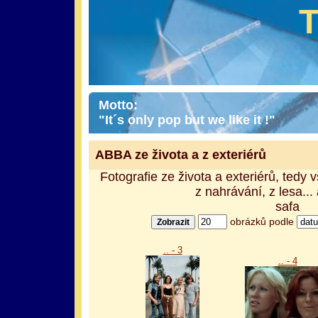
Motto:
"It´s only pop but we like it !"
ABBA ze života a z exteriérů
Fotografie ze života a exteriérů, tedy 
z nahrávání, z lesa..
safa
obrázků podle
.. - 3
.. - 4