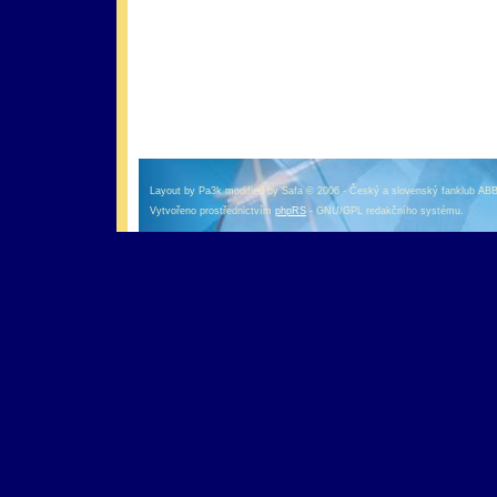
оформление кредитной карты онлайн альфа банк
альфа банк кредит наличными
Layout by Pa3k modified by Safa © 2006 - Český a slovenský fanklub AB
Vytvořeno prostřednictvím
phpRS
- GNU/GPL redakčního systému.