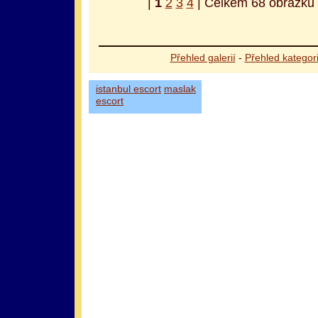
|
1
2
3
4
| Celkem 68 obrázků |
Přehled galerií
-
Přehled kategori
istanbul escort
maslak
escort