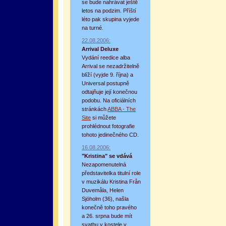
se bude nahrávat ještě
letos na podzim. Příští
léto pak skupina vyjede
na turné.
22.08.2006:
Arrival Deluxe
Vydání reedice alba
Arrival se nezadržitelně
blíží (vyjde 9. října) a
Universal postupně
odtajňuje její konečnou
podobu. Na oficiálních
stránkách
ABBA - The
Site
si můžete
prohlédnout fotografie
tohoto jedinečného CD.
16.08.2006:
"Kristina" se vdává
Nezapomenutelná
představitelka titulní role
v muzikálu Kristina Från
Duvemåla, Helen
Sjöholm (36), našla
konečně toho pravého
a 26. srpna bude mít
svatbu v kostele v