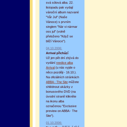
svá sólová alba. 22.
listopadu pak vydají
vánoční album nazvané
"Vår Jul" (Naše
Vánoce) s prvním
singlem "När vi närmar
oss jul" (volně
přeloženo "Když se
blíží Vánoce").
04.10.2006:
Arrival přichází
Už jen pět dní zbývá do
vydání
reedice alba
Arrival
(u nás vyjde o
něco později - 16.10.).
Na oficiálních stránkách
ABBA - The Site
můžete
shlédnout ukázky z
bonusového DVD (na
úvodní straně klikněte
na ikonu alba
označenou "Exclusive
preview on ABBA - The
Site").
01.10.2006: