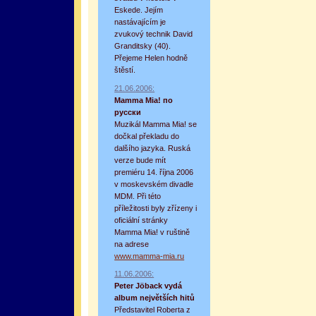
Eskede. Jejím
nastávajícím je
zvukový technik David
Granditsky (40).
Přejeme Helen hodně
štěstí.
21.06.2006:
Mamma Mia! по
русски
Muzikál Mamma Mia! se
dočkal překladu do
dalšího jazyka. Ruská
verze bude mít
premiéru 14. října 2006
v moskevském divadle
MDM. Při této
příležitosti byly zřízeny i
oficiální stránky
Mamma Mia! v ruštině
na adrese
www.mamma-mia.ru
11.06.2006:
Peter Jöback vydá
album největších hitů
Představitel Roberta z