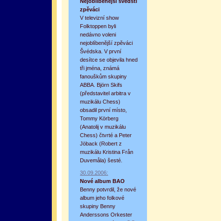
Nejoblíbenější švédští
zpěváci
V televizní show
Folktoppen byli
nedávno voleni
nejoblíbenější zpěváci
оформление кредитной карты онлайн альфа банк
альфа банк кредит наличными
Švédska. V první
desítce se objevila hned
tři jména, známá
fanouškům skupiny
ABBA. Björn Skifs
(představitel arbitra v
muzikálu Chess)
obsadil první místo,
Tommy Körberg
(Anatolij v muzikálu
Chess) čtvrté a Peter
Jöback (Robert z
muzikálu Kristina Från
Duvemåla) šesté.
30.09.2006:
Nové album BAO
Benny potvrdil, že nové
album jeho folkové
skupiny Benny
Anderssons Orkester