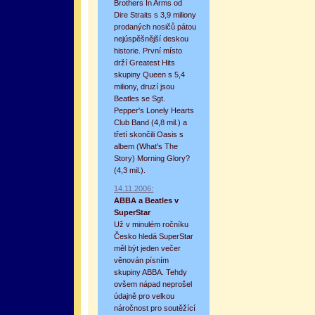
Brothers In Arms od
Dire Straits s 3,9 miliony
prodaných nosičů pátou
nejúspěšnější deskou
historie. První místo
drží Greatest Hits
skupiny Queen s 5,4
miliony, druzí jsou
Beatles se Sgt.
Pepper's Lonely Hearts
Club Band (4,8 mil.) a
třetí skončili Oasis s
albem (What's The
Story) Morning Glory?
(4,3 mil.).
14.11.2006:
ABBA a Beatles v
SuperStar
Už v minulém ročníku
Česko hledá SuperStar
měl být jeden večer
věnován písním
skupiny ABBA. Tehdy
ovšem nápad neprošel
údajně pro velkou
náročnost pro soutěžící