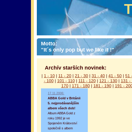
Motto:
"It´s only pop but we like it !"
Archív starších novinek:
|
1 - 10
|
11 - 20
|
21 - 30
|
31 - 40
|
41 - 50
|
51 
- 100
|
101 - 110
|
111 - 120
|
121 - 130
|
131 -
170
|
171 - 180
|
181 - 190
|
191 - 20
17.11.2006:
ABBA Gold v Británii
5. nejprodávanějším
albem všech dob!
Album ABBA Gold z
roku 1992 je ve
Spojeném Království
společně s albem