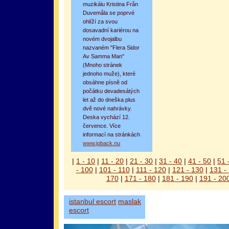
muzikálu Kristina Från
Duvemåla se poprvé
ohlíží za svou
dosavadní kariérou na
novém dvojalbu
nazvaném "Flera Sidor
Av Samma Man"
(Mnoho stránek
jednoho muže), které
obsáhne písně od
počátku devadesátých
let až do dneška plus
dvě nové nahrávky.
Deska vychází 12.
července. Více
informací na stránkách
www.joback.nu
|
1 - 10
|
11 - 20
|
21 - 30
|
31 - 40
|
41 - 50
|
51 
- 100
|
101 - 110
|
111 - 120
|
121 - 130
|
131 -
170
|
171 - 180
|
181 - 190
|
191 - 20
istanbul escort
maslak
escort