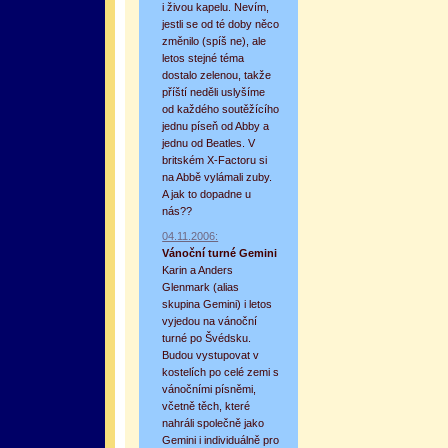
i živou kapelu. Nevím,
jestli se od té doby něco
změnilo (spíš ne), ale
letos stejné téma
dostalo zelenou, takže
příští neděli uslyšíme
od každého soutěžícího
jednu píseň od Abby a
jednu od Beatles. V
britském X-Factoru si
na Abbě vylámali zuby.
A jak to dopadne u
nás??
04.11.2006:
Vánoční turné Gemini
Karin a Anders
Glenmark (alias
skupina Gemini) i letos
vyjedou na vánoční
turné po Švédsku.
Budou vystupovat v
kostelích po celé zemi s
vánočními písněmi,
včetně těch, které
nahráli společně jako
Gemini i individuálně pro