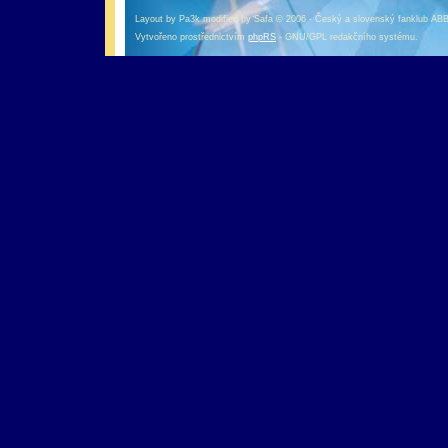
Layout by Pa3k modified by Safa © 2006 - Český a slovenský fanklub AB
Vytvořeno prostřednictvím
phpRS
- GNU/GPL redakčního systému.