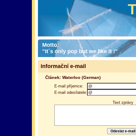
Motto:
"It´s only pop but we like it !"
Informační e-mail
Článek: Waterloo (German)
E-mail příjemce:
E-mail odesílatele:
Text zprávy