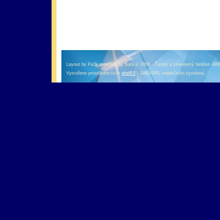
оформление кредитной карты онлайн альфа банк
альфа банк кредит наличными
Layout by Pa3k modified by Safa © 2006 - Český a slovenský fanklub AB
Vytvořeno prostřednictvím
phpRS
- GNU/GPL redakčního systému.