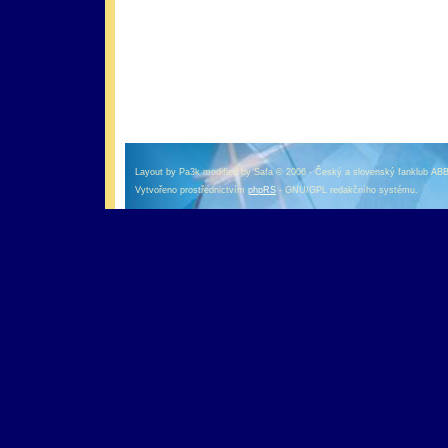
оформление кредитной карты онлайн альфа банк
альфа банк кредит наличными
Layout by Pa3k modified by Safa © 2006 - Český a slovenský fanklub AB
Vytvořeno prostřednictvím
phpRS
- GNU/GPL redakčního systému.