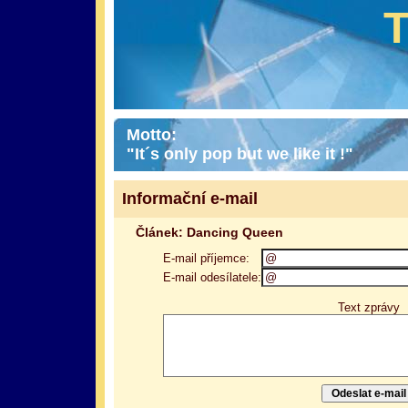
Motto:
"It´s only pop but we like it !"
Informační e-mail
Článek: Dancing Queen
E-mail příjemce:
E-mail odesílatele:
Text zprávy