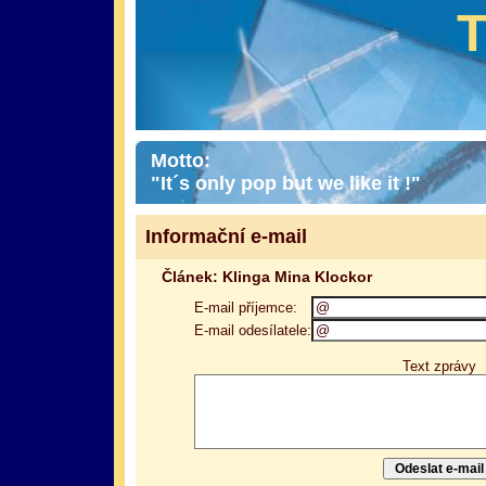
Motto:
"It´s only pop but we like it !"
Informační e-mail
Článek: Klinga Mina Klockor
E-mail příjemce:
E-mail odesílatele:
Text zprávy