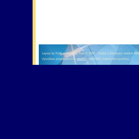
оформление кредитной карты онлайн альфа банк
альфа банк кредит наличными
Layout by Pa3k modified by Safa © 2006 - Český a slovenský fanklub AB
Vytvořeno prostřednictvím
phpRS
- GNU/GPL redakčního systému.