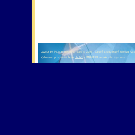
оформление кредитной карты онлайн альфа банк
альфа банк кредит наличными
Layout by Pa3k modified by Safa © 2006 - Český a slovenský fanklub AB
Vytvořeno prostřednictvím
phpRS
- GNU/GPL redakčního systému.