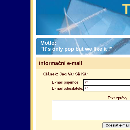
Motto:
"It´s only pop but we like it !"
Informační e-mail
Článek: Jag Var Så Kär
E-mail příjemce:
E-mail odesílatele:
Text zprávy