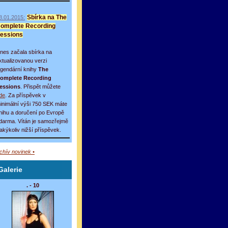
8.01.2015:
Sbírka na The
omplete Recording
essions
nes začala sbírka na
ktualizovanou verzi
egendární knihy
The
omplete Recording
essions
. Přispět můžete
de
. Za příspěvek v
inimální výši 750 SEK máte
nihu a doručení po Evropě
darma. Vítán je samozřejmě
 jakýkoliv nižší příspěvek.
rchív novinek •
Galerie
. - 10