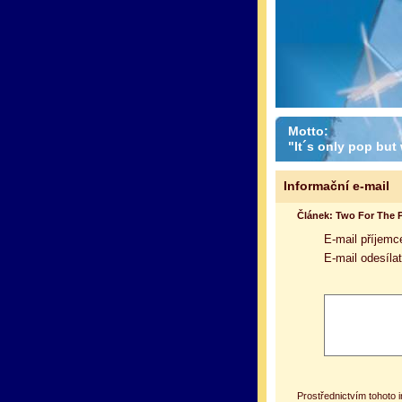
Motto:
"It´s only pop but w
Informační e-mail
Článek: Two For The 
E-mail příjemc
E-mail odesílat
Prostřednictvím tohoto