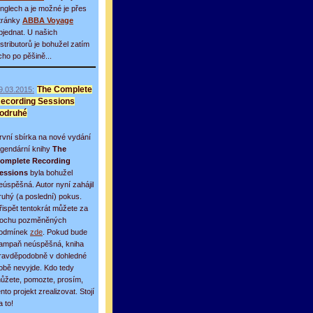
inglech a je možné je přes
tránky
ABBA Voyage
bjednat. U našich
istributorů je bohužel zatím
icho po pěšině...
9.03.2015:
The Complete
ecording Sessions
odruhé
rvní sbírka na nové vydání
egendární knihy
The
omplete Recording
essions
byla bohužel
eúspěšná. Autor nyní zahájil
ruhý (a poslední) pokus.
řispět tentokrát můžete za
rochu pozměněných
odmínek
zde
. Pokud bude
ampaň neúspěšná, kniha
ravděpodobně v dohledné
obě nevyjde. Kdo tedy
ůžete, pomozte, prosím,
ento projekt zrealizovat. Stojí
a to!