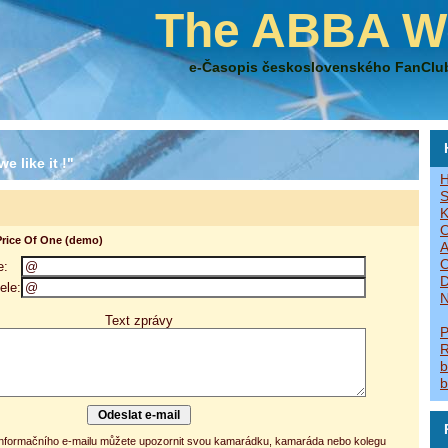
The ABBA W
e-Časopis československého FanClu
e like it !"
H
S
K
O
Price Of One (demo)
A
O
e:
D
ele:
N
Text zprávy
P
R
b
b
 informačního e-mailu můžete upozornit svou kamarádku, kamaráda nebo kolegu