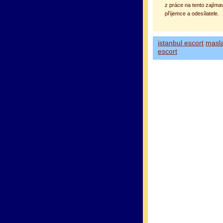
z práce na tento zajíma
příjemce a odesílatele.
istanbul escort
masl
escort