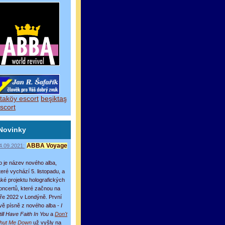
taköy escort
beşiktaş
scort
Novinky
4.09.2021:
ABBA Voyage
o je název nového alba,
teré vychází 5. listopadu, a
aké projektu holografických
oncertů, které začnou na
aře 2022 v Londýně. První
vě písně z nového alba -
I
till Have Faith In You
a
Don't
hut Me Down
už vyšly na