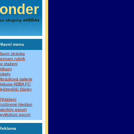
onder
bu skupiny ♠ABBA♠
Hlavní menu
lavní stránka
eznam rubrik
e stažení
dkazy
nkety
brázková galerie
iskuse ABBA FC
ejčtenější články
řihlášení
ozšírené hledání
akırköy escort
eylikdüzü escort
Reklama