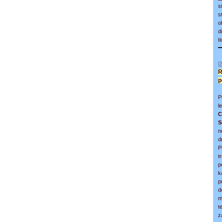
s
s
o
d
t
0
R
p
P
l
C
S
n
d
P
t
p
k
p
d
m
t
z