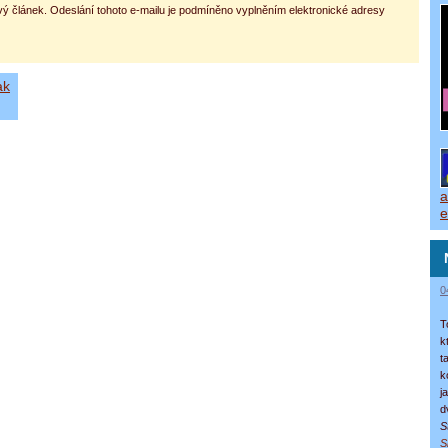
vý článek. Odeslání tohoto e-mailu je podmíněno vyplněním elektronické adresy
ak
a
e
0
T
k
t
k
j
d
S
S