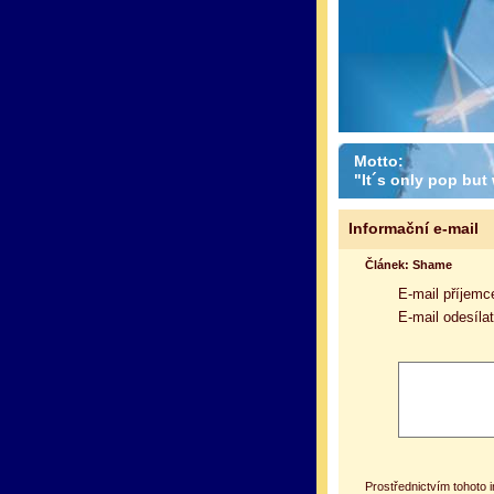
Motto:
"It´s only pop but w
Informační e-mail
Článek: Shame
E-mail příjemc
E-mail odesílat
Prostřednictvím tohoto