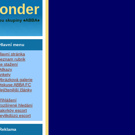
onder
bu skupiny ♠ABBA♠
Hlavní menu
lavní stránka
eznam rubrik
e stažení
dkazy
nkety
brázková galerie
iskuse ABBA FC
ejčtenější články
řihlášení
ozšírené hledání
akırköy escort
eylikdüzü escort
Reklama