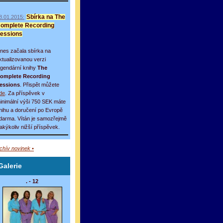
8.01.2015:
Sbírka na The
omplete Recording
essions
nes začala sbírka na
ktualizovanou verzi
egendární knihy
The
omplete Recording
essions
. Přispět můžete
de
. Za příspěvek v
inimální výši 750 SEK máte
nihu a doručení po Evropě
darma. Vítán je samozřejmě
 jakýkoliv nižší příspěvek.
rchív novinek •
Galerie
. - 12