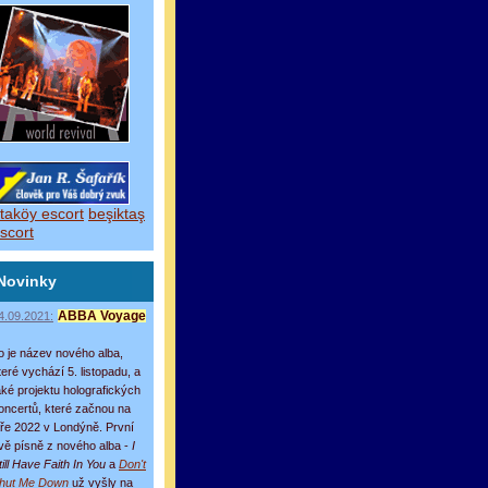
taköy escort
beşiktaş
scort
Novinky
4.09.2021:
ABBA Voyage
o je název nového alba,
teré vychází 5. listopadu, a
aké projektu holografických
oncertů, které začnou na
aře 2022 v Londýně. První
vě písně z nového alba -
I
till Have Faith In You
a
Don't
hut Me Down
už vyšly na