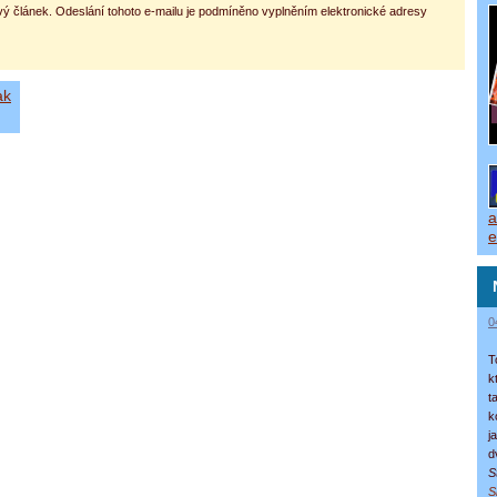
vý článek. Odeslání tohoto e-mailu je podmíněno vyplněním elektronické adresy
ak
a
e
0
T
k
t
k
j
d
S
S