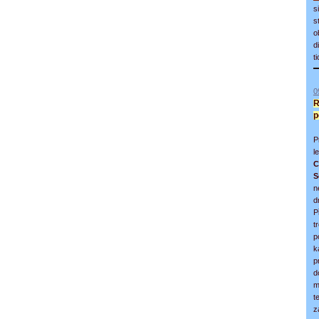
s
s
o
d
t
0
R
p
P
l
C
S
n
d
P
t
p
k
p
d
m
t
z