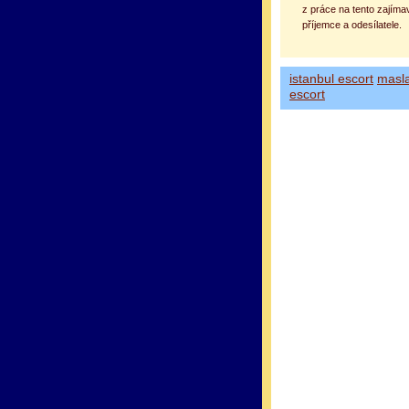
z práce na tento zajíma
příjemce a odesílatele.
istanbul escort
masl
escort