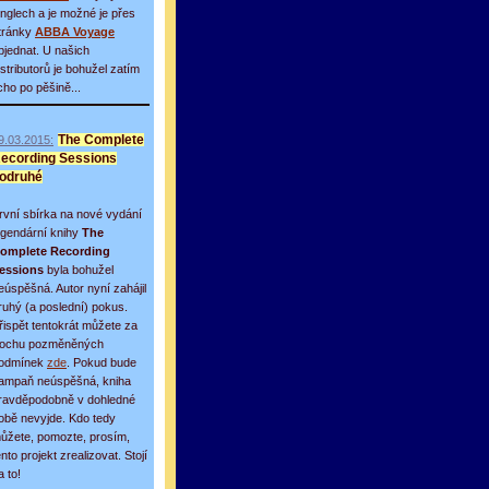
inglech a je možné je přes
tránky
ABBA Voyage
bjednat. U našich
istributorů je bohužel zatím
icho po pěšině...
9.03.2015:
The Complete
ecording Sessions
odruhé
rvní sbírka na nové vydání
egendární knihy
The
omplete Recording
essions
byla bohužel
eúspěšná. Autor nyní zahájil
ruhý (a poslední) pokus.
řispět tentokrát můžete za
rochu pozměněných
odmínek
zde
. Pokud bude
ampaň neúspěšná, kniha
ravděpodobně v dohledné
obě nevyjde. Kdo tedy
ůžete, pomozte, prosím,
ento projekt zrealizovat. Stojí
a to!