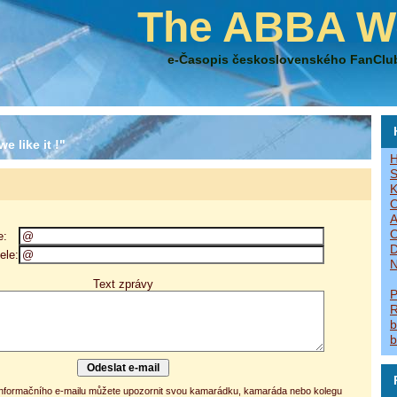
The ABBA W
e-Časopis československého FanClu
e like it !"
H
S
K
O
A
O
e:
D
ele:
N
Text zprávy
P
R
b
b
 informačního e-mailu můžete upozornit svou kamarádku, kamaráda nebo kolegu