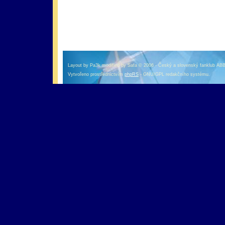
оформление кредитной карты онлайн альфа банк
альфа банк кредит наличными
Layout by Pa3k modified by Safa © 2006 - Český a slovenský fanklub AB
Vytvořeno prostřednictvím
phpRS
- GNU/GPL redakčního systému.