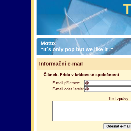
Motto:
"It´s only pop but we like it !"
Informační e-mail
Článek: Frída v královské společnosti
E-mail příjemce:
E-mail odesílatele:
Text zprávy