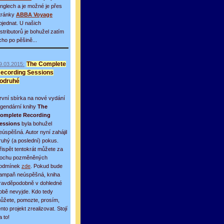
inglech a je možné je přes
tránky
ABBA Voyage
bjednat. U našich
istributorů je bohužel zatím
icho po pěšině...
9.03.2015:
The Complete
ecording Sessions
odruhé
rvní sbírka na nové vydání
egendární knihy
The
omplete Recording
essions
byla bohužel
eúspěšná. Autor nyní zahájil
ruhý (a poslední) pokus.
řispět tentokrát můžete za
rochu pozměněných
odmínek
zde
. Pokud bude
ampaň neúspěšná, kniha
ravděpodobně v dohledné
obě nevyjde. Kdo tedy
ůžete, pomozte, prosím,
ento projekt zrealizovat. Stojí
a to!