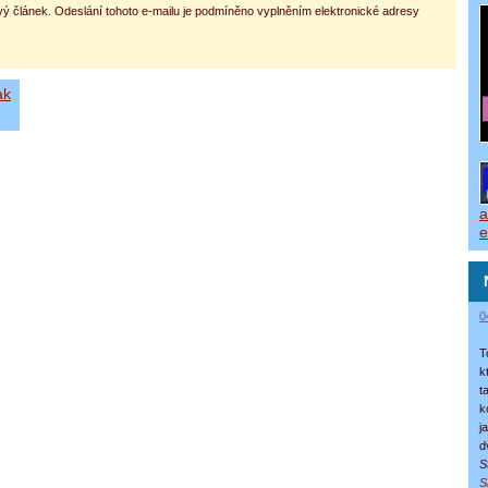
vý článek. Odeslání tohoto e-mailu je podmíněno vyplněním elektronické adresy
ak
a
e
0
T
k
t
k
j
d
S
S