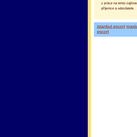
z práce na tento zajíma
příjemce a odesílatele.
istanbul escort
masl
escort