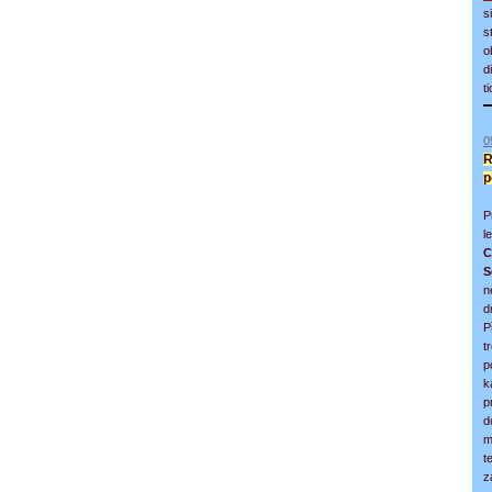
s
s
o
d
t
0
R
p
P
l
C
S
n
d
P
t
p
k
p
d
m
t
z