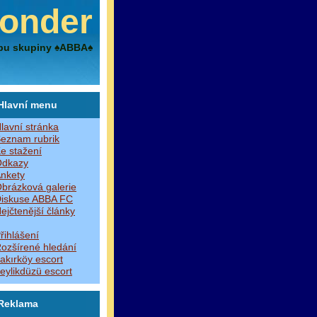
onder
bu skupiny ♠ABBA♠
Hlavní menu
lavní stránka
eznam rubrik
e stažení
dkazy
nkety
brázková galerie
iskuse ABBA FC
ejčtenější články
řihlášení
ozšírené hledání
akırköy escort
eylikdüzü escort
Reklama