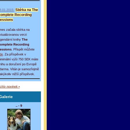
8.01.2015:
Sbírka na The
omplete Recording
essions
nes začala sbírka na
ktualizovanou verzi
egendární knihy
The
omplete Recording
essions
. Přispět můžete
de
. Za příspěvek v
inimální výši 750 SEK máte
nihu a doručení po Evropě
darma. Vítán je samozřejmě
 jakýkoliv nižší příspěvek.
rchív novinek •
Galerie
.. - 9