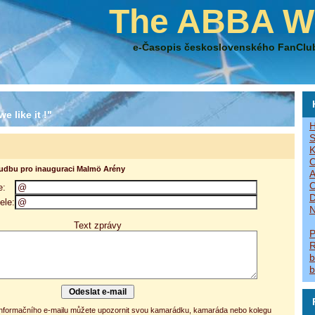
The ABBA W
e-Časopis československého FanClu
e like it !"
H
S
K
O
hudbu pro inauguraci Malmö Arény
A
O
e:
D
ele:
N
Text zprávy
P
R
b
b
 informačního e-mailu můžete upozornit svou kamarádku, kamaráda nebo kolegu