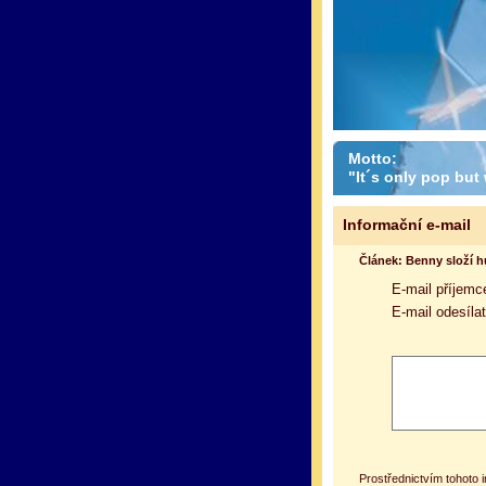
Motto:
"It´s only pop but w
Informační e-mail
Článek: Benny složí 
E-mail příjemc
E-mail odesílat
Prostřednictvím tohoto