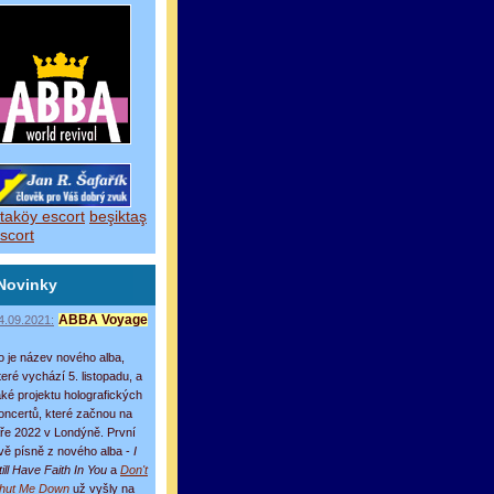
taköy escort
beşiktaş
scort
Novinky
4.09.2021:
ABBA Voyage
o je název nového alba,
teré vychází 5. listopadu, a
aké projektu holografických
oncertů, které začnou na
aře 2022 v Londýně. První
vě písně z nového alba -
I
till Have Faith In You
a
Don't
hut Me Down
už vyšly na