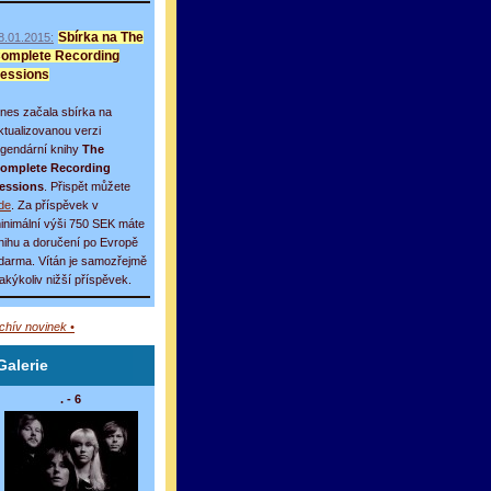
8.01.2015:
Sbírka na The
omplete Recording
essions
nes začala sbírka na
ktualizovanou verzi
egendární knihy
The
omplete Recording
essions
. Přispět můžete
de
. Za příspěvek v
inimální výši 750 SEK máte
nihu a doručení po Evropě
darma. Vítán je samozřejmě
 jakýkoliv nižší příspěvek.
rchív novinek •
Galerie
. - 6