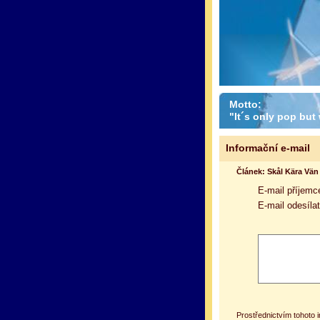
Motto:
"It´s only pop but w
Informační e-mail
Článek: Skål Kära Vän
E-mail příjemc
E-mail odesílat
Prostřednictvím tohoto