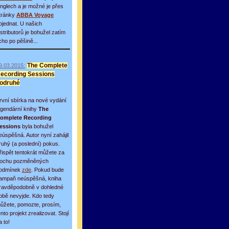
inglech a je možné je přes
tránky
ABBA Voyage
bjednat. U našich
istributorů je bohužel zatím
icho po pěšině...
9.03.2015:
The Complete
ecording Sessions
odruhé
rvní sbírka na nové vydání
egendární knihy
The
omplete Recording
essions
byla bohužel
eúspěšná. Autor nyní zahájil
ruhý (a poslední) pokus.
řispět tentokrát můžete za
rochu pozměněných
odmínek
zde
. Pokud bude
ampaň neúspěšná, kniha
ravděpodobně v dohledné
obě nevyjde. Kdo tedy
ůžete, pomozte, prosím,
ento projekt zrealizovat. Stojí
a to!