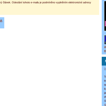
vý článek. Odeslání tohoto e-mailu je podmíněno vyplněním elektronické adresy
ak
a
e
0
T
k
t
k
j
d
S
S