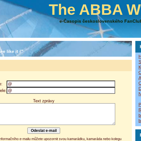
The ABBA W
e-Časopis československého FanClu
e like it !"
H
S
K
O
A
O
e:
D
ele:
N
Text zprávy
P
R
b
b
 informačního e-mailu můžete upozornit svou kamarádku, kamaráda nebo kolegu