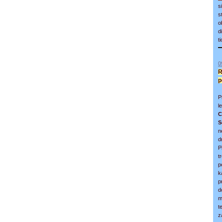
s
s
o
d
t
0
R
p
P
l
C
S
n
d
P
t
p
k
p
d
m
t
z