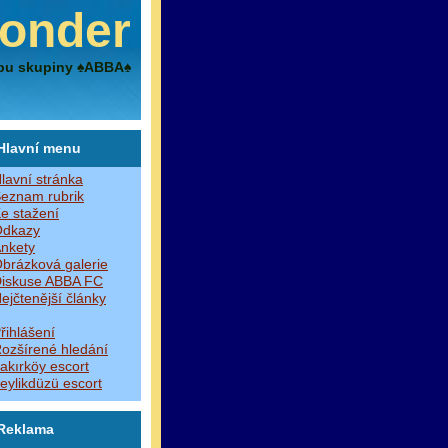
onder
bu skupiny ♠ABBA♠
Hlavní menu
lavní stránka
eznam rubrik
e stažení
dkazy
nkety
brázková galerie
iskuse ABBA FC
ejčtenější články
řihlášení
ozšírené hledání
akırköy escort
eylikdüzü escort
Reklama