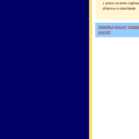
z práce na tento zajíma
příjemce a odesílatele.
istanbul escort
masl
escort