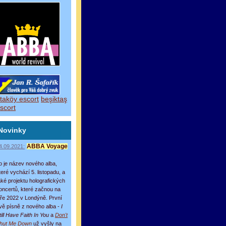
taköy escort
beşiktaş
scort
Novinky
4.09.2021:
ABBA Voyage
o je název nového alba,
teré vychází 5. listopadu, a
aké projektu holografických
oncertů, které začnou na
aře 2022 v Londýně. První
vě písně z nového alba -
I
till Have Faith In You
a
Don't
hut Me Down
už vyšly na