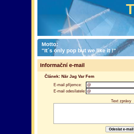
Motto:
"It´s only pop but we like it !"
Informační e-mail
Článek: När Jag Var Fem
E-mail příjemce:
E-mail odesílatele:
Text zprávy