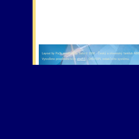
оформление кредитной карты онлайн альфа банк
альфа банк кредит наличными
Layout by Pa3k modified by Safa © 2006 - Český a slovenský fanklub AB
Vytvořeno prostřednictvím
phpRS
- GNU/GPL redakčního systému.