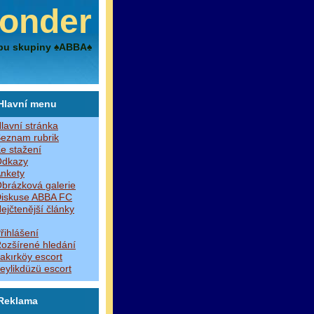
onder
bu skupiny ♠ABBA♠
Hlavní menu
lavní stránka
eznam rubrik
e stažení
dkazy
nkety
brázková galerie
iskuse ABBA FC
ejčtenější články
řihlášení
ozšírené hledání
akırköy escort
eylikdüzü escort
Reklama