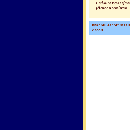
z práce na tento zajíma
příjemce a odesílatele.
istanbul escort
masl
escort