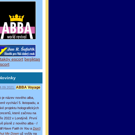
taköy escort
beşiktaş
scort
Novinky
4.09.2021:
ABBA Voyage
o je název nového alba,
teré vychází 5. listopadu, a
aké projektu holografických
oncertů, které začnou na
aře 2022 v Londýně. První
vě písně z nového alba -
I
till Have Faith In You
a
Don't
hut Me Down
už vyšly na