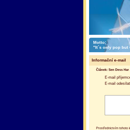
Motto:
"It´s only pop but w
Informační e-mail
Článek: Sen Dess Har 
E-mail příjemc
E-mail odesílat
Prostřednictvím tohoto