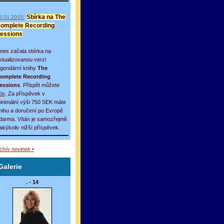
8.01.2015:
Sbírka na The
omplete Recording
essions
nes začala sbírka na
ktualizovanou verzi
egendární knihy
The
omplete Recording
essions
. Přispět můžete
de
. Za příspěvek v
inimální výši 750 SEK máte
nihu a doručení po Evropě
darma. Vítán je samozřejmě
 jakýkoliv nižší příspěvek.
rchív novinek •
Galerie
. - 14