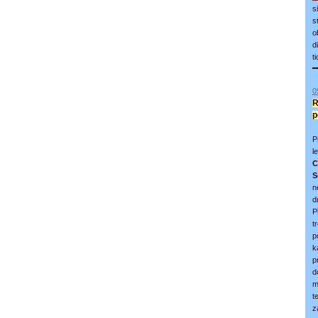
s
s
o
d
t
0
R
p
P
l
C
S
n
d
P
t
p
k
p
d
m
t
z