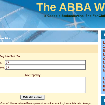
The ABBA W
e-Časopis československého FanClu
e like it !"
H
S
K
O
Jag Inte Sett 'En
A
O
e:
D
ele:
N
Text zprávy
P
R
b
b
 informačního e-mailu můžete upozornit svou kamarádku, kamaráda nebo kolegu