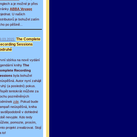
inglech a je možné je přes
tránky
ABBA Voyage
bjednat. U našich
istributorů je bohužel zatím
icho po pěšině...
9.03.2015:
The Complete
ecording Sessions
odruhé
rvní sbírka na nové vydání
egendární knihy
The
omplete Recording
essions
byla bohužel
eúspěšná. Autor nyní zahájil
ruhý (a poslední) pokus.
řispět tentokrát můžete za
rochu pozměněných
odmínek
zde
. Pokud bude
ampaň neúspěšná, kniha
ravděpodobně v dohledné
obě nevyjde. Kdo tedy
ůžete, pomozte, prosím,
ento projekt zrealizovat. Stojí
a to!