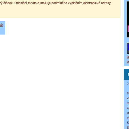
vý článek. Odeslání tohoto e-mailu je podmíněno vyplněním elektronické adresy
ak
a
e
0
T
k
t
k
j
d
S
S