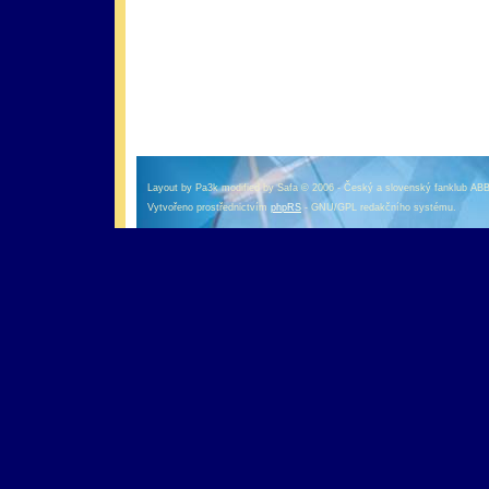
оформление кредитной карты онлайн альфа банк
альфа банк кредит наличными
Layout by Pa3k modified by Safa © 2006 - Český a slovenský fanklub AB
Vytvořeno prostřednictvím
phpRS
- GNU/GPL redakčního systému.