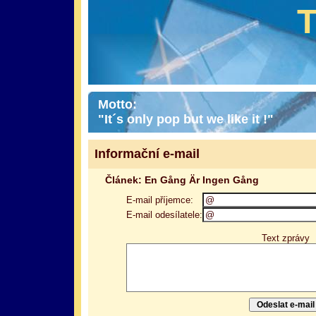
Motto:
"It´s only pop but we like it !"
Informační e-mail
Článek: En Gång Är Ingen Gång
E-mail příjemce:
E-mail odesílatele:
Text zprávy