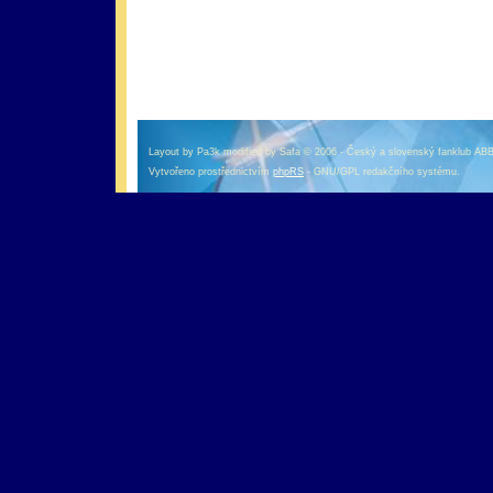
оформление кредитной карты онлайн альфа банк
альфа банк кредит наличными
Layout by Pa3k modified by Safa © 2006 - Český a slovenský fanklub AB
Vytvořeno prostřednictvím
phpRS
- GNU/GPL redakčního systému.