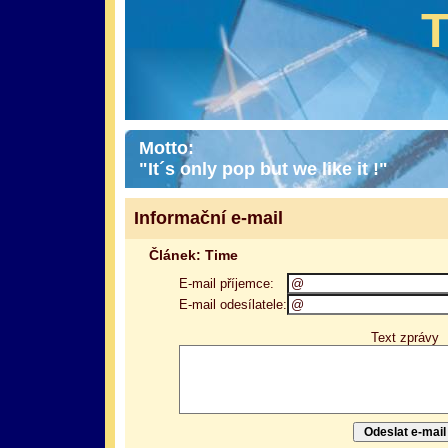
Motto:
"It´s only pop but we like it !"
Informační e-mail
Článek: Time
E-mail příjemce:
E-mail odesílatele:
Text zprávy