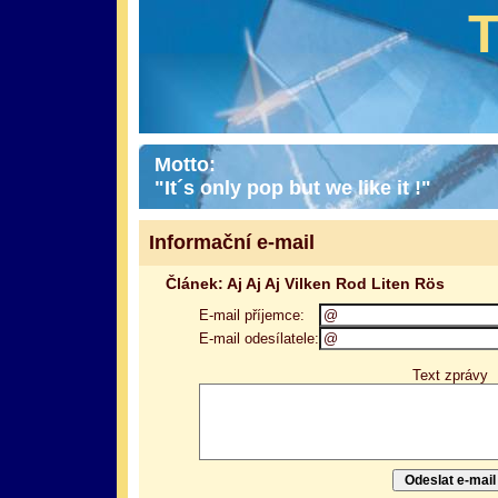
Motto:
"It´s only pop but we like it !"
Informační e-mail
Článek: Aj Aj Aj Vilken Rod Liten Rös
E-mail příjemce:
E-mail odesílatele:
Text zprávy