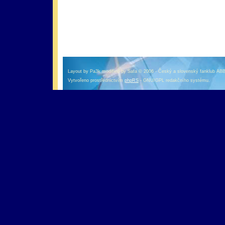
оформление кредитной карты онлайн альфа банк
альфа банк кредит наличными
Layout by Pa3k modified by Safa © 2006 - Český a slovenský fanklub AB
Vytvořeno prostřednictvím
phpRS
- GNU/GPL redakčního systému.