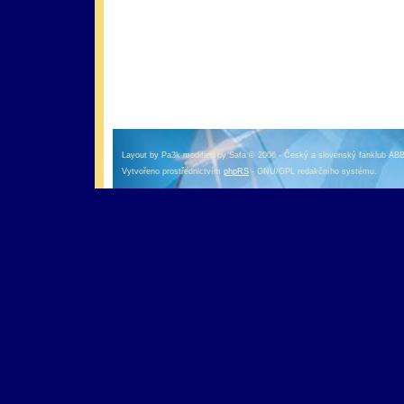
оформление кредитной карты онлайн альфа банк
альфа банк кредит наличными
Layout by Pa3k modified by Safa © 2006 - Český a slovenský fanklub AB
Vytvořeno prostřednictvím
phpRS
- GNU/GPL redakčního systému.