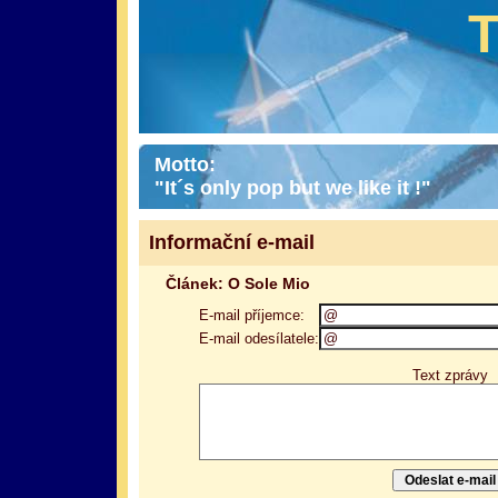
Motto:
"It´s only pop but we like it !"
Informační e-mail
Článek: O Sole Mio
E-mail příjemce:
E-mail odesílatele:
Text zprávy