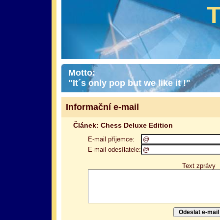
Motto:
"It´s only pop but we like it !"
Informační e-mail
Článek: Chess Deluxe Edition
E-mail příjemce:
E-mail odesílatele:
Text zprávy