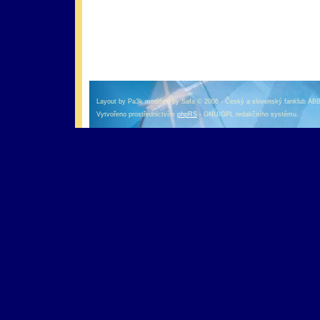
оформление кредитной карты онлайн альфа банк
альфа банк кредит наличными
Layout by Pa3k modified by Safa © 2006 - Český a slovenský fanklub AB
Vytvořeno prostřednictvím
phpRS
- GNU/GPL redakčního systému.