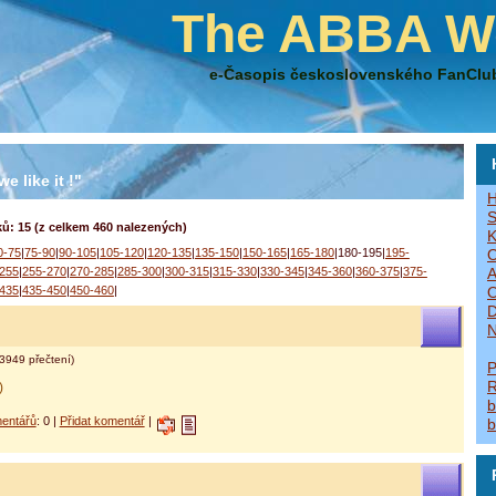
The ABBA W
e-Časopis československého FanClu
e like it !"
H
S
ů: 15 (z celkem 460 nalezených)
K
0-75
|
75-90
|
90-105
|
105-120
|
120-135
|
135-150
|
150-165
|
165-180
|180-195|
195-
O
255
|
255-270
|
270-285
|
285-300
|
300-315
|
315-330
|
330-345
|
345-360
|
360-375
|
375-
A
435
|
435-450
|
450-460
|
O
D
N
3949 přečtení)
P
R
)
b
entářů
: 0 |
Přidat komentář
|
b