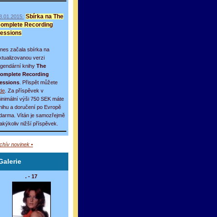
8.01.2015:
Sbírka na The
omplete Recording
essions
nes začala sbírka na
ktualizovanou verzi
egendární knihy
The
omplete Recording
essions
. Přispět můžete
de
. Za příspěvek v
inimální výši 750 SEK máte
nihu a doručení po Evropě
darma. Vítán je samozřejmě
 jakýkoliv nižší příspěvek.
rchív novinek •
Galerie
. - 17