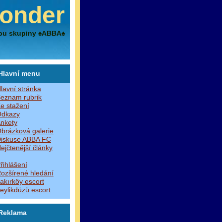
onder
bu skupiny ♠ABBA♠
Hlavní menu
lavní stránka
eznam rubrik
e stažení
dkazy
nkety
brázková galerie
iskuse ABBA FC
ejčtenější články
řihlášení
ozšírené hledání
akırköy escort
eylikdüzü escort
Reklama