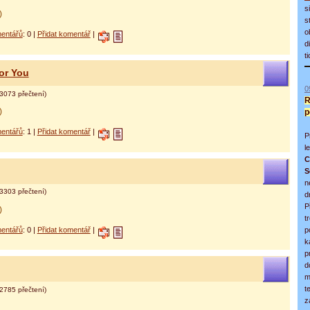
s
)
s
o
entářů
: 0 |
Přidat komentář
|
d
t
or You
0
3073 přečtení)
R
)
p
entářů
: 1 |
Přidat komentář
|
P
l
C
S
n
3303 přečtení)
d
P
)
t
entářů
: 0 |
Přidat komentář
|
p
k
p
d
m
t
2785 přečtení)
z