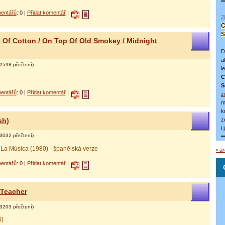
entářů
: 0 |
Přidat komentář
|
2
C
S
e Of Cotton / On Top Of Old Smokey / Midnight
D
a
2598 přečtení)
l
C
S
entářů
: 0 |
Přidat komentář
|
z
m
k
z
sh)
i
3032 přečtení)
r La Música (1980) - španělská verze
• a
entářů
: 0 |
Přidat komentář
|
 Teacher
3203 přečtení)
6)