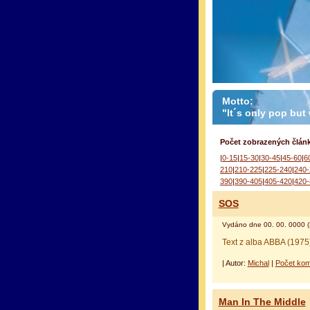
Motto:
"It´s only pop but w
Počet zobrazených článk
|
0-15
|
15-30
|
30-45
|
45-60
|
6
210
|
210-225
|
225-240
|
240-
390
|
390-405
|
405-420
|
420-
SOS
Vydáno dne 00. 00. 0000 (
Text z alba ABBA (1975
| Autor:
Michal
|
Počet kom
Man In The Middle