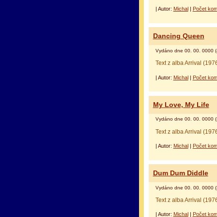
| Autor:
Michal
|
Počet kom
Dancing Queen
Vydáno dne 00. 00. 0000 (
оформление кредитной карты
альфа банк кре
Text z alba Arrival (197
| Autor:
Michal
|
Počet kom
My Love, My Life
Vydáno dne 00. 00. 0000 (
Text z alba Arrival (197
| Autor:
Michal
|
Počet kom
Dum Dum Diddle
Vydáno dne 00. 00. 0000 (
Text z alba Arrival (197
| Autor:
Michal
|
Počet kom