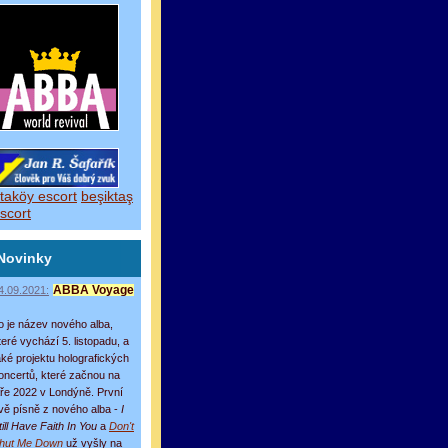
taköy escort
beşiktaş
scort
Novinky
4.09.2021:
ABBA Voyage
o je název nového alba,
teré vychází 5. listopadu, a
aké projektu holografických
oncertů, které začnou na
aře 2022 v Londýně. První
vě písně z nového alba -
I
till Have Faith In You
a
Don't
hut Me Down
už vyšly na