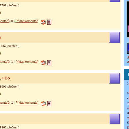
3769 přečtení)
)
entářů
: 0 |
Přidat komentář
|
g
3062 přečtení)
)
a
e
entářů
: 1 |
Přidat komentář
|
, I Do
0
3599 přečtení)
T
)
k
entářů
: 1 |
Přidat komentář
|
t
k
j
d
S
3362 přečtení)
S