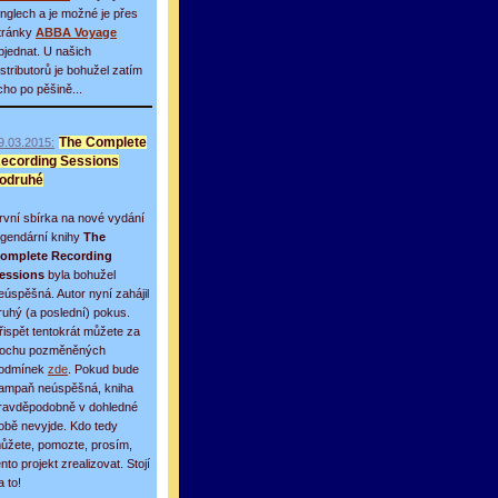
inglech a je možné je přes
tránky
ABBA Voyage
bjednat. U našich
istributorů je bohužel zatím
icho po pěšině...
9.03.2015:
The Complete
ecording Sessions
odruhé
rvní sbírka na nové vydání
egendární knihy
The
omplete Recording
essions
byla bohužel
eúspěšná. Autor nyní zahájil
ruhý (a poslední) pokus.
řispět tentokrát můžete za
rochu pozměněných
odmínek
zde
. Pokud bude
ampaň neúspěšná, kniha
ravděpodobně v dohledné
obě nevyjde. Kdo tedy
ůžete, pomozte, prosím,
ento projekt zrealizovat. Stojí
a to!