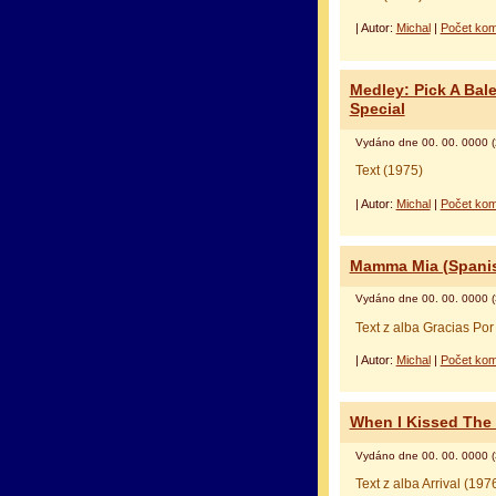
| Autor:
Michal
|
Počet kom
Medley: Pick A Bal
Special
Vydáno dne 00. 00. 0000 (
Text (1975)
| Autor:
Michal
|
Počet kom
Mamma Mia (Spani
Vydáno dne 00. 00. 0000 (
Text z alba Gracias Po
| Autor:
Michal
|
Počet kom
When I Kissed The
Vydáno dne 00. 00. 0000 (
Text z alba Arrival (197