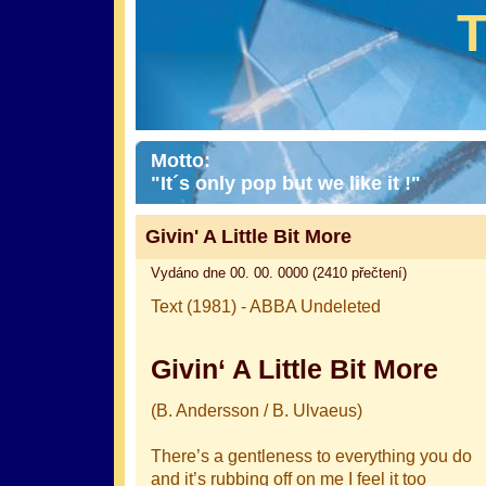
Motto:
"It´s only pop but we like it !"
Givin' A Little Bit More
Vydáno dne 00. 00. 0000 (2410 přečtení)
Text (1981) - ABBA Undeleted
Givin‘ A Little Bit More
(B. Andersson / B. Ulvaeus)
There’s a gentleness to everything you do
and it’s rubbing off on me I feel it too