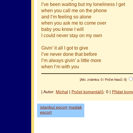
I’ve been waiting but my loneliness I get
when you call me on the phone
and I’m feeling so alone
when you ask me to come over
baby you know I will
I could never stay on my own
Givin’ it all I got to give
I’ve never done that before
I’m always givin’ a little more
when I’m with you
[Akt. známka: 0 / Počet hlasů: 0]
| Autor:
Michal
|
Počet komentářů
: 0 |
Přidat kom
istanbul escort
maslak
escort