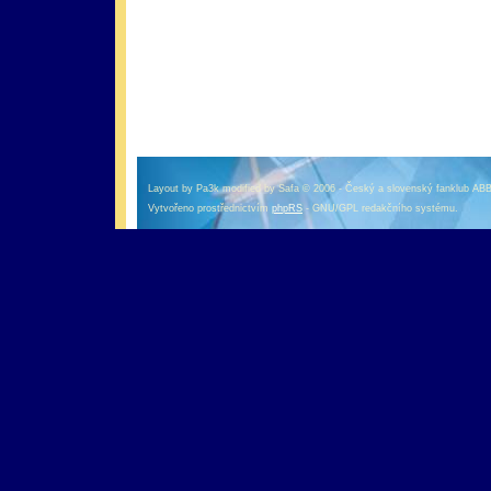
оформление кредитной карты онлайн альфа банк
альфа банк кредит наличными
Layout by Pa3k modified by Safa © 2006 - Český a slovenský fanklub AB
Vytvořeno prostřednictvím
phpRS
- GNU/GPL redakčního systému.