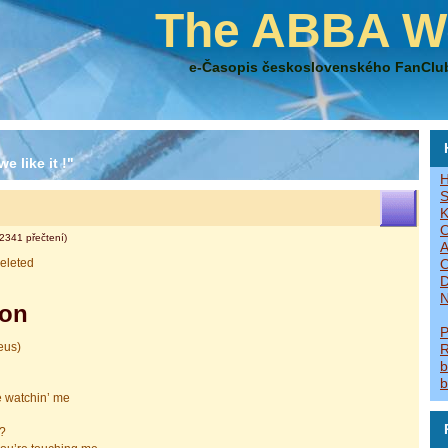
The ABBA W
e-Časopis československého FanClu
e like it !"
H
S
K
O
2341 přečtení)
A
eleted
O
D
N
ion
P
eus)
R
b
b
re watchin’ me
?