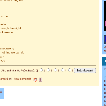
 you’re touching me
p to me
hello
hrough the night
m there on
a
m not wrong
e
e’s nothing we can do
al -
d you
0
[Akt. známka: 0 / Počet hlasů: 0]
1
2
3
4
5
T
entářů
: 0 |
Přidat komentář
|
k
t
k
ak
j
d
S
S