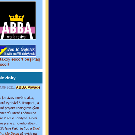
taköy escort
beşiktaş
scort
Novinky
4.09.2021:
ABBA Voyage
o je název nového alba,
teré vychází 5. listopadu, a
aké projektu holografických
oncertů, které začnou na
aře 2022 v Londýně. První
vě písně z nového alba -
I
till Have Faith In You
a
Don't
hut Me Down
už vyšly na