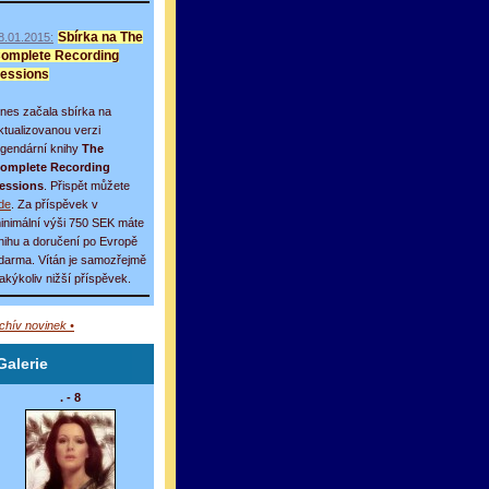
8.01.2015:
Sbírka na The
omplete Recording
essions
nes začala sbírka na
ktualizovanou verzi
egendární knihy
The
omplete Recording
essions
. Přispět můžete
de
. Za příspěvek v
inimální výši 750 SEK máte
nihu a doručení po Evropě
darma. Vítán je samozřejmě
 jakýkoliv nižší příspěvek.
rchív novinek •
Galerie
. - 8