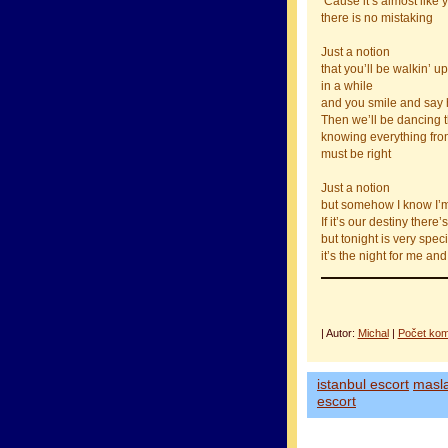
’Cause it’s almost like
there is no mistaking
Just a notion
that you’ll be walkin’ u
in a while
and you smile and say 
Then we’ll be dancing t
knowing everything fro
must be right
Just a notion
but somehow I know I’
If it’s our destiny ther
but tonight is very speci
it’s the night for me an
| Autor:
Michal
|
Počet kom
istanbul escort
masl
escort