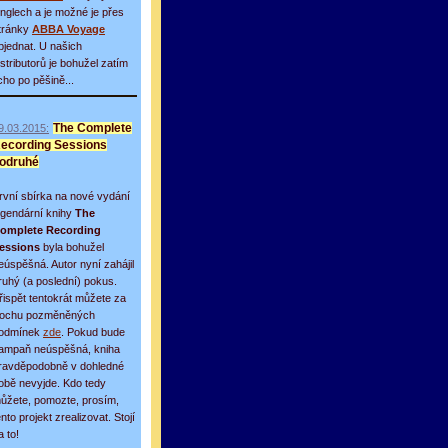
inglech a je možné je přes
tránky
ABBA Voyage
bjednat. U našich
istributorů je bohužel zatím
icho po pěšině...
9.03.2015:
The Complete
ecording Sessions
odruhé
rvní sbírka na nové vydání
egendární knihy
The
omplete Recording
essions
byla bohužel
eúspěšná. Autor nyní zahájil
ruhý (a poslední) pokus.
řispět tentokrát můžete za
rochu pozměněných
odmínek
zde
. Pokud bude
ampaň neúspěšná, kniha
ravděpodobně v dohledné
obě nevyjde. Kdo tedy
ůžete, pomozte, prosím,
ento projekt zrealizovat. Stojí
a to!