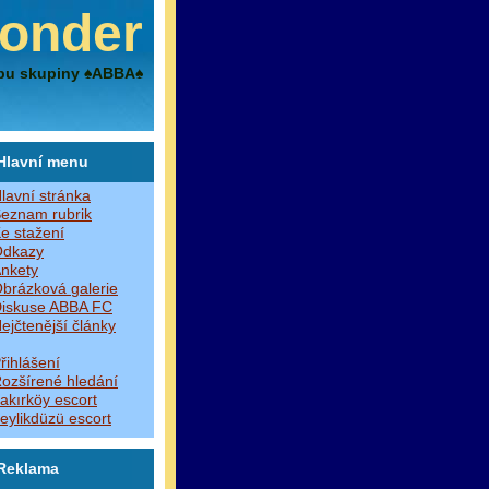
onder
bu skupiny ♠ABBA♠
Hlavní menu
lavní stránka
eznam rubrik
e stažení
dkazy
nkety
brázková galerie
iskuse ABBA FC
ejčtenější články
řihlášení
ozšírené hledání
akırköy escort
eylikdüzü escort
Reklama