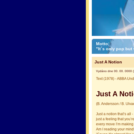
Motto:
"It´s only pop but w
Just A Notion
Vydáno dne 00. 00. 0000 (
Text (1978) - ABBA Und
Just A Not
(B. Andersson / B. Ulva
Just a notion that’s all -
just a feeling that you’
every move I’m making
Am I reading your mind