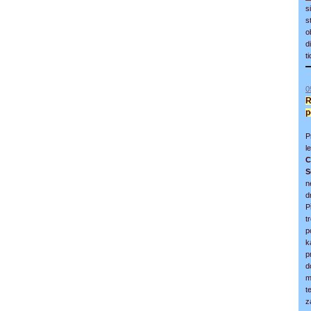
s
s
o
d
t
0
R
p
P
l
C
S
n
d
P
t
p
k
p
d
m
t
z