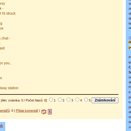
exy
s
k -
s
 I'd struck
o
d
ng
t
 be
0
 chat -
R
t
p
said
P
l
or you...
C
S
n
on
d
P
ilway station
t
p
[Akt. známka: 0 / Počet hlasů: 0]
1
2
3
4
5
k
p
entářů
: 0 |
Přidat komentář
|
d
m
t
ak
z