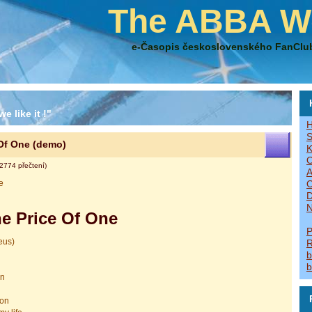
The ABBA W
e-Časopis československého FanClu
e like it !"
H
S
Of One (demo)
K
O
2774 přečtení)
A
e
O
D
N
e Price Of One
P
eus)
R
b
b
on
ion