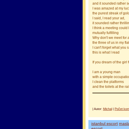
and it sounded rather s
I was amazed at my luc
the purest streak of gold
I said, I read your ad,
it sounded rather thrilli
I think a meeting could
mutually fulfilling
Why don't we meet for a
the three of us in my fla
I can't forget what you 
this is what I read
If you dream of the girl f
I am a young man
with a simple occupati
I clean the platforms
and the toilets at the ra
| Autor:
Michal
|
Počet kom
istanbul escort
masl
escort