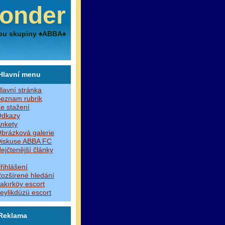
onder
bu skupiny ♠ABBA♠
Hlavní menu
lavní stránka
eznam rubrik
e stažení
dkazy
nkety
brázková galerie
iskuse ABBA FC
ejčtenější články
řihlášení
ozšírené hledání
akırköy escort
eylikdüzü escort
Reklama