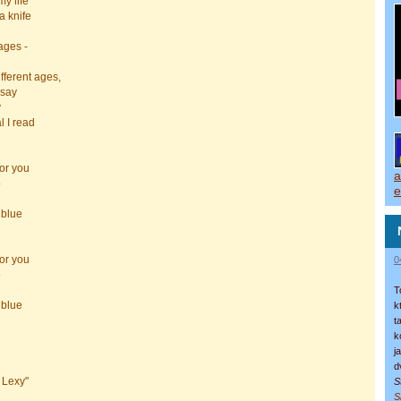
y life
a knife
ages -
ifferent ages,
 say
y
 I read
for you
a
o
e
l blue
for you
0
o
T
l blue
k
t
k
j
d
 Lexy"
S
S