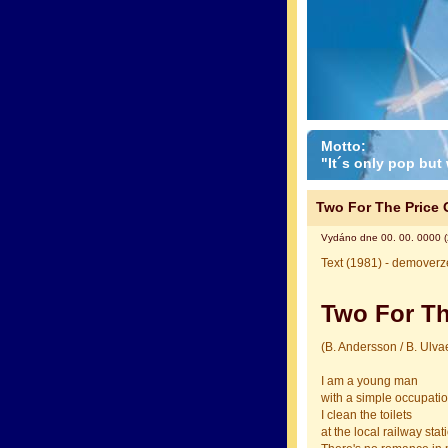
Motto:
"It´s only pop but w
Two For The Price 
Vydáno dne 00. 00. 0000 (
Text (1981) - demoverz
Two For Th
(B. Andersson / B. Ulva
I am a young man
with a simple occupati
I clean the toilets
at the local railway stat