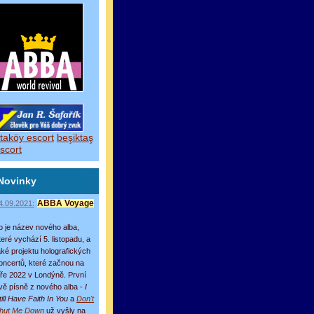
taköy escort
beşiktaş
scort
Novinky
4.09.2021:
ABBA Voyage
o je název nového alba,
teré vychází 5. listopadu, a
aké projektu holografických
oncertů, které začnou na
aře 2022 v Londýně. První
vě písně z nového alba -
I
till Have Faith In You
a
Don't
hut Me Down
už vyšly na