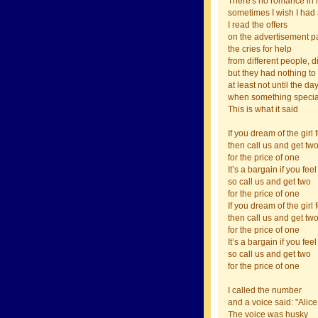
There's no romance in m
sometimes I wish I had 
I read the offers
on the advertisement p
the cries for help
from different people, d
but they had nothing to
at least not until the da
when something special
This is what it said
If you dream of the girl 
then call us and get tw
for the price of one
It’s a bargain if you fee
so call us and get two
for the price of one
If you dream of the girl 
then call us and get tw
for the price of one
It’s a bargain if you fee
so call us and get two
for the price of one
I called the number
and a voice said: "Alice
The voice was husky