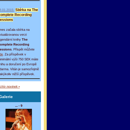
8.01.2015:
Sbírka na The
omplete Recording
essions
nes začala sbírka na
ktualizovanou verzi
egendární knihy
The
omplete Recording
essions
. Přispět můžete
de
. Za příspěvek v
inimální výši 750 SEK máte
nihu a doručení po Evropě
darma. Vítán je samozřejmě
 jakýkoliv nižší příspěvek.
rchív novinek •
Galerie
... - 9