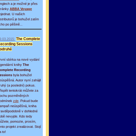
inglech a je možné je přes
tránky
ABBA Voyage
bjednat. U našich
istributorů je bohužel zatím
icho po pěšině...
9.03.2015:
The Complete
ecording Sessions
odruhé
rvní sbírka na nové vydání
egendární knihy
The
omplete Recording
essions
byla bohužel
eúspěšná. Autor nyní zahájil
ruhý (a poslední) pokus.
řispět tentokrát můžete za
rochu pozměněných
odmínek
zde
. Pokud bude
ampaň neúspěšná, kniha
ravděpodobně v dohledné
obě nevyjde. Kdo tedy
ůžete, pomozte, prosím,
ento projekt zrealizovat. Stojí
a to!