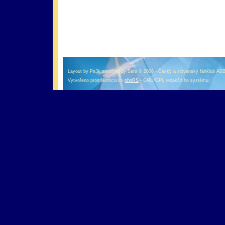
оформление кредитной карты онлайн альфа банк
альфа банк кредит наличными
Layout by Pa3k modified by Safa © 2006 - Český a slovenský fanklub AB
Vytvořeno prostřednictvím
phpRS
- GNU/GPL redakčního systému.