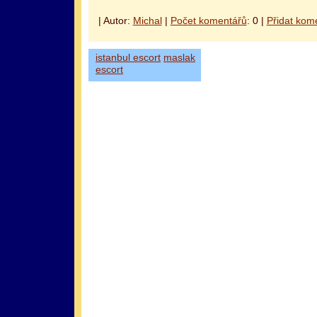
| Autor:
Michal
|
Počet komentářů
: 0 |
Přidat kom
istanbul escort
maslak
escort