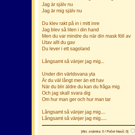
Jag är själv nu
Jag är mig själv nu
Du klev rakt på in i mitt inre
Jag blev så liten i din hand
Men du var mindre du när din mask föll av
Utav allt du gav
Du lever i ett sagoland
Långsamt så vänjer jag mig...
Under din världsvana yta
Är du väl långt mer än ett hav
När du blir äldre du kan du fråga mig
Och jag skall svara dig
Om hur man ger och hur man tar
Långsamt så vänjer jag mig....
Långsamt så vänjer jag mig.....
[Akt. známka: 0 / Počet hlasů: 0]