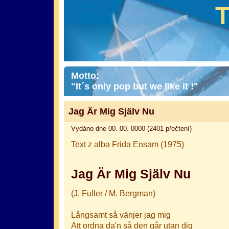
Motto:
"It´s only pop but we like it !"
Jag Är Mig Själv Nu
Vydáno dne 00. 00. 0000 (2401 přečtení)
Text z alba Frida Ensam (1975)
Jag Är Mig Själv Nu
(J. Fuller / M. Bergman)
Långsamt så vänjer jag mig
Att ordna da'n så den går utan dig