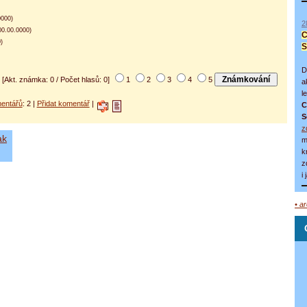
0000)
2
0.00.0000)
C
)
S
D
[Akt. známka: 0 / Počet hlasů: 0]
1
2
3
4
5
a
l
entářů
: 2 |
Přidat komentář
|
C
S
z
ak
m
k
z
i
• a