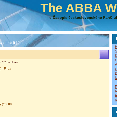
The ABBA W
e-Časopis československého FanClu
e like it !"
H
S
K
O
2762 přečtení)
A
) - Frida
O
D
N
P
R
b
b
ay you do