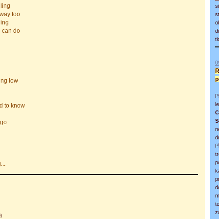
lling
s
 way too
s
ling
o
e can do
d
t
0
R
p
ing low
P
l
ed to know
C
S
 go
n
d
P
t
p
...
k
p
d
m
t
z
)