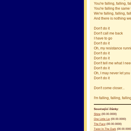
You're falling, falling, fa
You're falling the same
We're falling, falling, fal
And there is nothing w
Don't do it
Don't call me back
I have to go
Don't do it
Oh, my resistance runn
Don't do it
Don't do it
Don't tell me what I ne
Don't do it
Oh, I may never let you
Don't do it
Don't come closer...
I'm falling, falling, falling
Související články:
Shine
(00.00.0000)
One Little Lie
(00.00.0000)
The Face
(00.00.0000)
Twist In The Dark
(00.00.0000