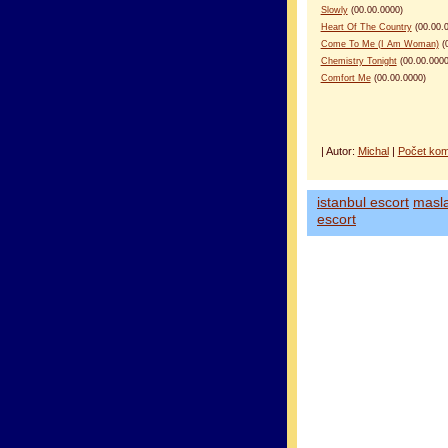
Slowly
(00.00.0000)
Heart Of The Country
(00.00.
Come To Me (I Am Woman)
(0
Chemistry Tonight
(00.00.0000
Comfort Me
(00.00.0000)
| Autor:
Michal
|
Počet kom
istanbul escort
masl
escort