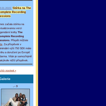
8.01.2015:
Sbírka na The
omplete Recording
essions
nes začala sbírka na
ktualizovanou verzi
egendární knihy
The
omplete Recording
essions
. Přispět můžete
de
. Za příspěvek v
inimální výši 750 SEK máte
nihu a doručení po Evropě
darma. Vítán je samozřejmě
 jakýkoliv nižší příspěvek.
rchív novinek •
Galerie
. - 3