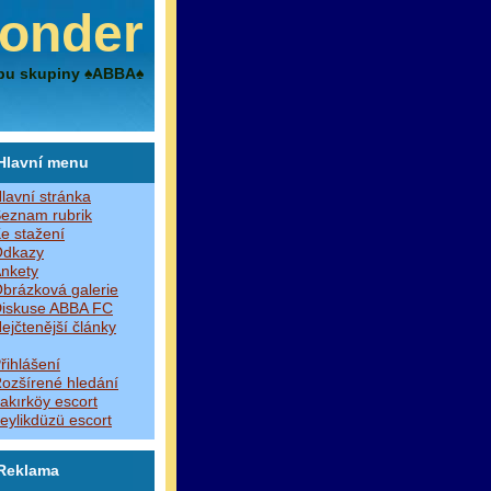
onder
bu skupiny ♠ABBA♠
Hlavní menu
lavní stránka
eznam rubrik
e stažení
dkazy
nkety
brázková galerie
iskuse ABBA FC
ejčtenější články
řihlášení
ozšírené hledání
akırköy escort
eylikdüzü escort
Reklama