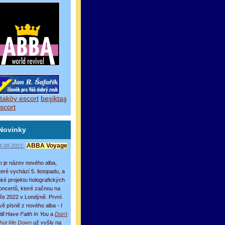
taköy escort
beşiktaş
scort
Novinky
4.09.2021:
ABBA Voyage
o je název nového alba,
teré vychází 5. listopadu, a
aké projektu holografických
oncertů, které začnou na
aře 2022 v Londýně. První
vě písně z nového alba -
I
till Have Faith In You
a
Don't
hut Me Down
už vyšly na