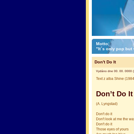
Motto:
"It´s only pop but w
Don't Do It
Vydáno dne 00. 00. 0000 (
Text z alba Shine (1984
Don’t Do It
(A. Lyngstad)
Don't do it
Don't look at me the w
Don't do it
Those eyes of yours