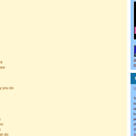
a
ed
e
see
ay you do
0
T
k
t
k
g
j
you
d
g
S
can do
S