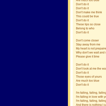
Are much too blue
Don't do it
Don't do it
Don't make me think
This could be true
Don't do it
These lips so close
Belong to who
Don't do it
Don't come closer
Stay away from me
My heart is not prepair
Why don't we wait and 
Please give it time
Don't do it
Don't look at me the w
Don't do it
Those eyes of yours
Are much too blue
Don't do it
I'm falling, falling, fallin
I'm falling in love with 
I'm falling, falling, fallin
And there is nothing I 