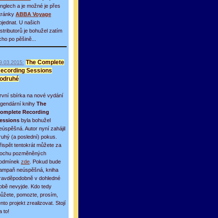
inglech a je možné je přes
tránky
ABBA Voyage
bjednat. U našich
istributorů je bohužel zatím
icho po pěšině...
9.03.2015:
The Complete
ecording Sessions
odruhé
rvní sbírka na nové vydání
egendární knihy
The
omplete Recording
essions
byla bohužel
eúspěšná. Autor nyní zahájil
ruhý (a poslední) pokus.
řispět tentokrát můžete za
rochu pozměněných
odmínek
zde
. Pokud bude
ampaň neúspěšná, kniha
ravděpodobně v dohledné
obě nevyjde. Kdo tedy
ůžete, pomozte, prosím,
ento projekt zrealizovat. Stojí
a to!