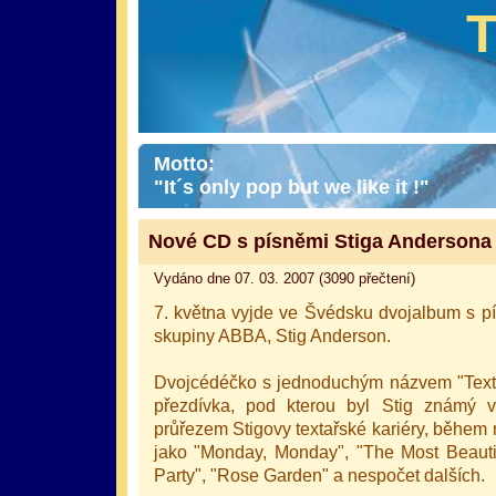
Motto:
"It´s only pop but we like it !"
Nové CD s písněmi Stiga Andersona
Vydáno dne 07. 03. 2007 (3090 přečtení)
7. května vyjde ve Švédsku dvojalbum s pí
skupiny ABBA, Stig Anderson.
Dvojcédéčko s jednoduchým názvem "Text: 
přezdívka, pod kterou byl Stig známý 
průřezem Stigovy textařské kariéry, během 
jako "Monday, Monday", "The Most Beautifu
Party", "Rose Garden" a nespočet dalších.