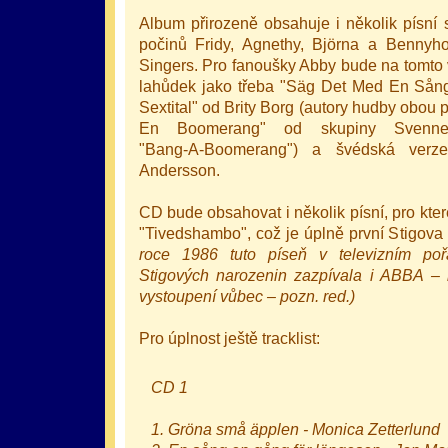
Album přirozeně obsahuje i několik písní
počinů Fridy, Agnethy, Björna a Benny
Singers. Pro fanoušky Abby bude na tomto 
lahůdek jako třeba "Säg Det Med En Sån
Sextital" od Brity Borg (autory hudby obou 
En Boomerang" od skupiny Svenne
"Bang‑A‑Boomerang") a švédská ver
Andersson.
CD bude obsahovat i několik písní, pro které
"Tivedshambo", což je úplně první Stigova
roce 1986 tuto píseň v televizním pořa
Stigových narozenin zazpívala i ABBA – b
vystoupení vůbec – pozn. red.)
Pro úplnost ještě tracklist:
CD 1
1. Gröna små äpplen - Monica Zetterlund