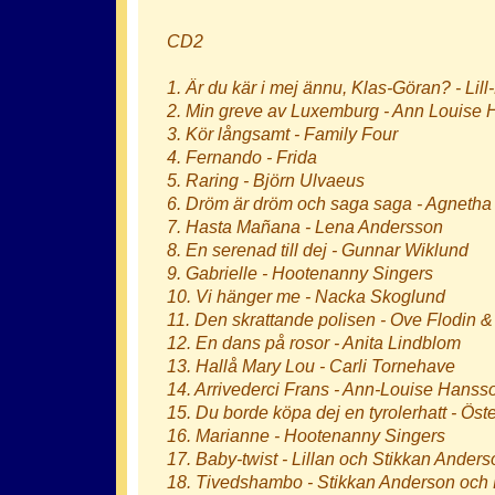
CD2
1. Är du kär i mej ännu, Klas-Göran? - Lil
2. Min greve av Luxemburg - Ann Louise
3. Kör långsamt - Family Four
4. Fernando - Frida
5. Raring - Björn Ulvaeus
6. Dröm är dröm och saga saga - Agnetha
7. Hasta Mañana - Lena Andersson
8. En serenad till dej - Gunnar Wiklund
9. Gabrielle - Hootenanny Singers
10. Vi hänger me - Nacka Skoglund
11. Den skrattande polisen - Ove Flodin 
12. En dans på rosor - Anita Lindblom
13. Hallå Mary Lou - Carli Tornehave
14. Arrivederci Frans - Ann-Louise Hanss
15. Du borde köpa dej en tyrolerhatt - Ös
16. Marianne - Hootenanny Singers
17. Baby-twist - Lillan och Stikkan Anders
18. Tivedshambo - Stikkan Anderson och 