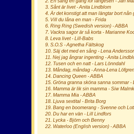
2. En sång en gång för längesen - Jan Ma
3. Sånt är livet - Anita Lindblom
4. Är det konstigt att man längtar bort nå
5. Vill du låna en man - Frida
6. Ring Ring (Swedish version) - ABBA
7. Vackra sagor är så korta - Marianne Ko
8. Leva livet - Lill-Babs
9. S.O.S - Agnetha Fältskog
10. Säj det med en sång - Lena Andersso
11. Nej jag ångrar ingenting - Anita Lindb
12. Tusen och en natt - Lars Lönndahl
13. Måndag, måndag - Anna-Lena Löfgre
14. Dancing Queen - ABBA
15. Gröna granna sköna sanna sommar - L
16. Mamma är lik sin mamma - Siw Malmk
17. Mamma Mia - ABBA
18. Ljuva sextital - Brita Borg
19. Bang en boomerang - Svenne och Lot
20. Du har en vän - Lill Lindfors
21. Lycka - Björn och Benny
22. Waterloo (English version) - ABBA