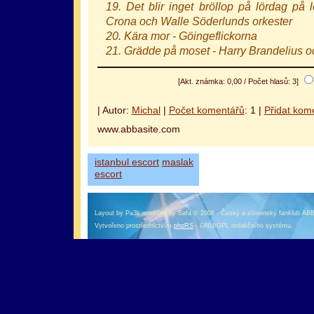
19. Det blir inget bröllop på lördag på 
Crona och Walle Söderlunds orkester
20. Kära mor - Göingeflickorna
21. Grädde på moset - Harry Brandelius o
[Akt. známka: 0,00 / Počet hlasů: 3]
оформление кредитной карты онлайн альфа банк
альфа банк кредит наличными
| Autor:
Michal
|
Počet komentářů
: 1 |
Přidat kom
www.abbasite.com
istanbul escort
maslak
escort
Layout by Pa3k modified by Safa © 2006 - Český a slovenský fanklub AB
Vytvořeno prostřednictvím
phpRS
- GNU/GPL redakčního systému.